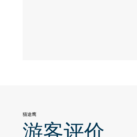
猫途鹰
游客评价