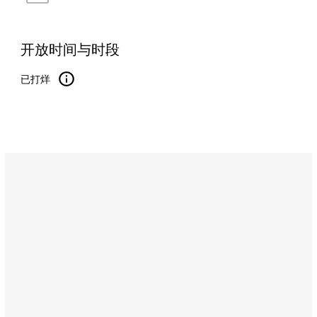
开放时间与时段
已打烊
Name:
布
鲁
丝
格
埃
休
闲
吧
及
烧