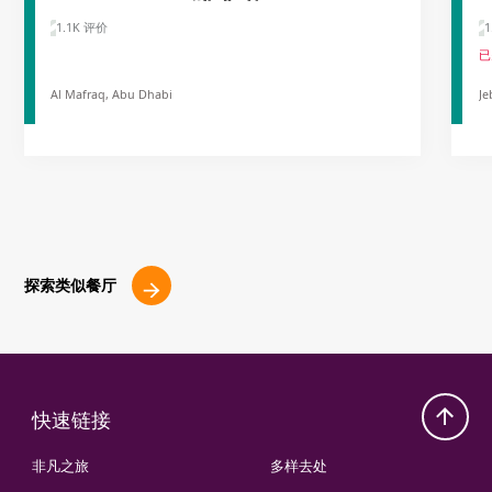
1.1K 评价
1
已
Al Mafraq, Abu Dhabi
Je
探索类似餐厅
快速链接
非凡之旅
多样去处