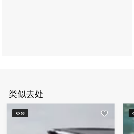
烤
餐
厅
（Blu
Sky
Lounge
&
Grill）
Address:
Mina
Street,
Tourist
Club
Area,
Abu
类似去处
Dhabi
53