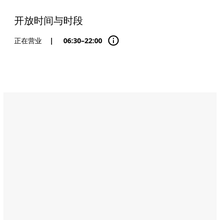
开放时间与时段
正在营业
|
06:30–22:00
Name:
Artisan
Kitchen
Address:
Corniche
Road
West,
Abu
Dhabi