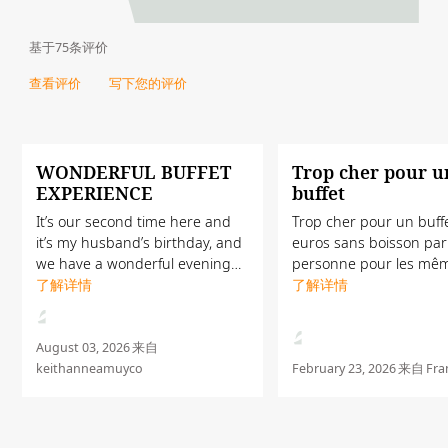
基于75条评价
查看评价
写下您的评价
WONDERFUL BUFFET
Trop cher pour u
EXPERIENCE
buffet
It’s our second time here and
Trop cher pour un buffe
it’s my husband’s birthday, and
euros sans boisson par
we have a wonderful evening
personne pour les mêm
dinner as usual. Special thanks
了解详情
que vous retrouvez
了解详情
to Alau, Kaung, Agung & Sujal
pratiquement le lende
for making our night extra
petit déjeuner
special ✨
August 03, 2026
来自
keithanneamuyco
February 23, 2026
来自
Fra