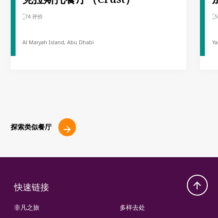
74 评价
5
Al Maryah Island, Abu Dhabi
Ya
探索类似餐厅
快速链接
非凡之旅
多样去处