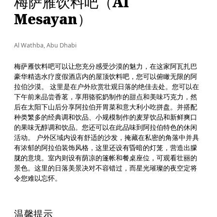
梅萨雁饮料吧（Al
Mesayan）
Al Wathba, Abu Dhabi
梅萨雁饮料吧可以让您充分感受沙漠的魅力，在这家阿瓦扎巴
豪华精选水疗度假酒店内的屋顶饮料吧，您可以俯瞰无限的阿
拉伯沙漠。 这里是在户外欣赏壮观日落的绝佳去处。您可以在
下午前来品尝香茗，享用骆驼奶制作的甜点和美味巧克力，然
后在太阳下山后分享阿拉伯开胃菜和意大利小吃拼盘。并搭配
种类繁多的经典调和饮品、小规模制作的麦芽饮品和新鲜爽口
的果味无醇调和饮品。您还可以在此品味到阿拉伯特色的休闲
活动。 户外区域内设有舒适的沙发，掩藏在私密的角落中并具
有浓郁的阿拉伯装饰风格，这里还设有昏暗的灯笼，营造出朦
胧的意境。室内则设有荫凉的篷帐和餐桌座位，可观看壮丽的
景色。这里的日落美景决对不容错过，而星光璀璨的夜空定将
令您难以忘怀。
温馨提示