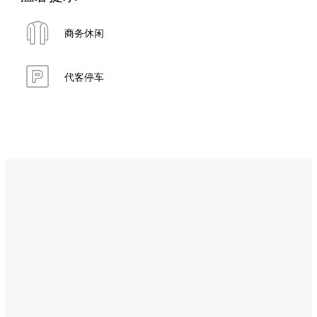
商务休闲
代客停车
Name:
梅
萨
雁
饮
料
吧
（Al
Mesayan）
Address:
Al
Wathba,