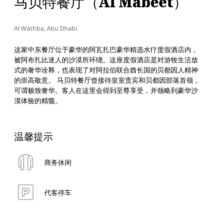
马贝特餐厅（Al Mabeet）
Al Wathba, Abu Dhabi
这家中东餐厅位于豪华的阿瓦扎巴豪华精选水疗度假酒店内，
被阿布扎比迷人的沙漠所环绕。这座度假酒店是对游牧生活放
式的奢华诠释，也表现了对阿拉伯联合酋长国的贝都因人精神
的崇高敬意。 马贝特餐厅曾接待皇室贵宾和贝都因部落首领，
可谓极致奢华。客人在这里会得到至尊享受，并领略到豪华沙
漠体验的精髓。
温馨提示
商务休闲
代客停车