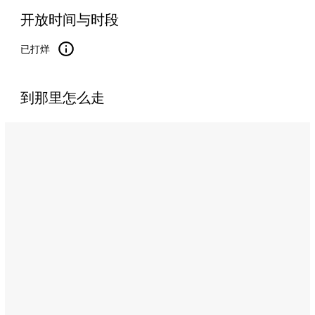
开放时间与时段
已打烊
到那里怎么走
Name:
马
贝
特
餐
厅
（Al
Mabeet）
Address:
Al
Wathba,
Abu
Dhabi