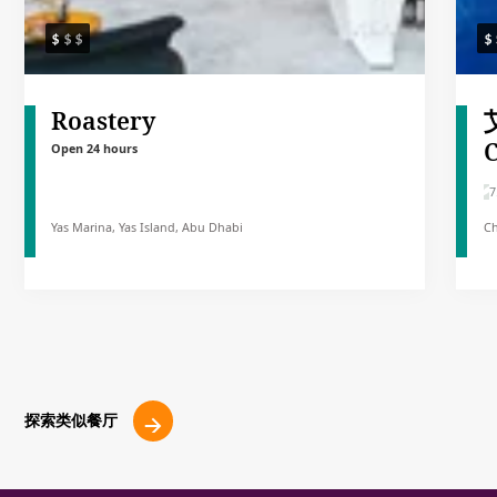
Roastery
Open 24 hours
7
Yas Marina, Yas Island, Abu Dhabi
Ch
探索类似餐厅