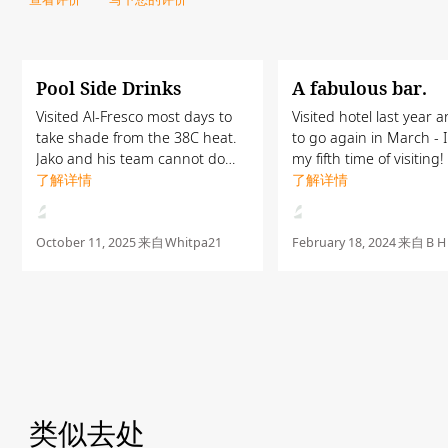
Pool Side Drinks
A fabulous bar.
Visited Al-Fresco most days to
Visited hotel last year and due
take shade from the 38C heat.
to go again in March - I 
Jako and his team cannot do
my fifth time of visiting! We lov
enough for you. Top class
了解详情
this bar! The staff are t
了解详情
service and very friendly
absolute best; they are 
greeting every time - thank you
attentive, good fun and r
guys
October 11, 2025
来自
Whitpa21
February 18, 2024
来自
B H
类似去处