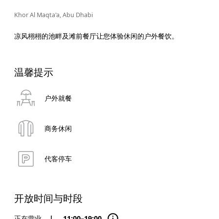
Khor Al Maqta'a, Abu Dhabi
凉风栩栩的池畔及滩前餐厅让您体验休闲的户外餐饮。
温馨提示
户外就餐
商务休闲
代客停车
开放时间与时段
正在营业
|
11:00–19:00