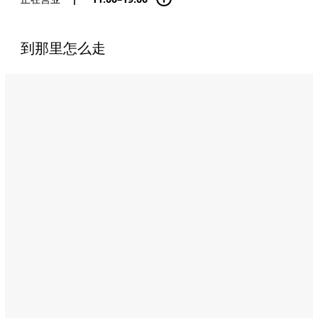
到那里怎么走
Name:
Al
Fresco
Address:
Khor
Al
Maqta'a,
Abu
Dhabi