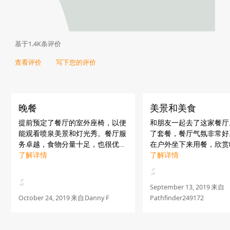
基于1.4K条评价
查看评价
写下您的评价
晚餐
美景和美食
提前预定了餐厅的室外座椅，以便
和朋友一起去了这家餐厅
能观看喷泉美景和灯光秀。餐厅服
了套餐，餐厅气氛非常好
务卓越，食物分量十足，也很优
在户外坐下来用餐，欣赏
质。很值得光顾。
了解详情
和迪拜喷泉的景色。 您
了解详情
欣赏美景一边享用美食。
迅速。 食物很好吃。 面
软。食物很棒，用餐体验..
September 13, 2019
来自
October 24, 2019
来自
Danny F
Pathfinder249172