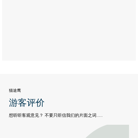
Wahab）
Address:
The
Collection,
Saadiyat
Island,
Abu
Dhabi
猫途鹰
游客评价
想听听客观意见？ 不要只听信我们的片面之词……