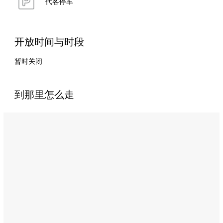
代客停车
开放时间与时段
暂时关闭
到那里怎么走
Name:
阿
布
埃
尔
瓦
哈
餐
厅
（Abd
El