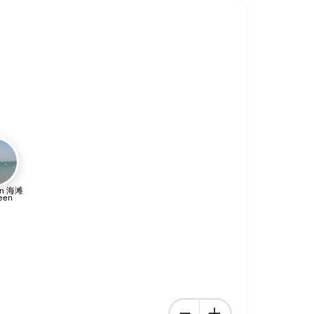
en 海滩
een