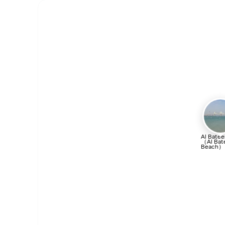
Al Bate
（Al Bat
Beach）