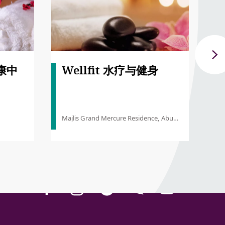
康中
Wellfit 水疗与健身
酒
ness
D
2
e
Majlis Grand Mercure Residence, Abu
阿
Dhabi
斯
关注我们