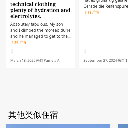
hat es großartig gefalle
technical clothing
Gerade die Reifenspur
plenty of hydration and
Sand haben uns zusätz
了解详情
electrolytes.
begeistert! Im Gegensa
Absolutely fabulous. My son
der Bewertung dieser „
and I climbed the moreeb dune
aus Berlin würden wir e
and he managed to get to the
top 300metres but I managed
了解详情
3/4 of the way before giving up.
Very steep climb nearly 50% in
places but worth the ...
March 13, 2025
来自
Pamela A
September 27, 2024
来自
T
其他类似住宿