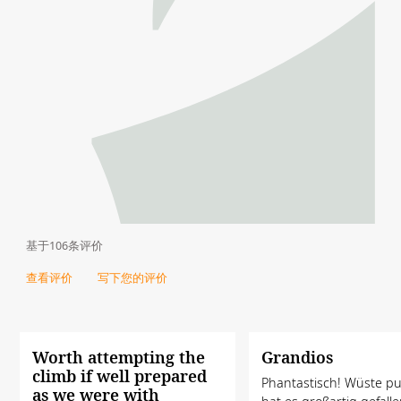
基于106条评价
查看评价
写下您的评价
Worth attempting the
Grandios
climb if well prepared
Phantastisch! Wüste pu
as we were with