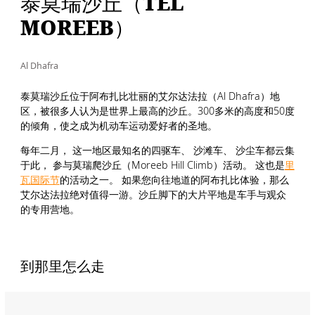
泰莫瑞沙丘（TEL
MOREEB）
Al Dhafra
泰莫瑞沙丘位于阿布扎比壮丽的艾尔达法拉（Al Dhafra）地
区，被很多人认为是世界上最高的沙丘。300多米的高度和50度
的倾角，使之成为机动车运动爱好者的圣地。
每年二月， 这一地区最知名的四驱车、 沙滩车、 沙尘车都云集
于此， 参与莫瑞爬沙丘（Moreeb Hill Climb）活动。 这也是
里
瓦国际节
的活动之一。 如果您向往地道的阿布扎比体验，那么
艾尔达法拉绝对值得一游。沙丘脚下的大片平地是车手与观众
的专用营地。
到那里怎么走
Name:
泰