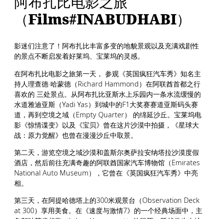
阿布扎比电影之旅
（Films#INABUDHABI）
影迷们注意了！阿布扎比丰富多变的地貌景观以及充满戏剧性
的景点不断启发着好莱坞、宝莱坞的灵感。
在阿布扎比电影之旅第一天， 参观《英国疯狂汽车秀》知名主
持人理查德·哈蒙德（Richard Hammond）在阿联酋首都之行
喜欢的 三处景点。从阿布扎比亚斯水上乐园内一条水流缓慢的
水道雅迪亚斯（Yadi Yas）到城中的F1大奖赛赛道亚斯码头赛
道，再到空境之域（Empty Quarter） 的绵延沙丘。宝莱坞电
影《惊情谍变》以及《宝贝》曾在这片沙漠中拍摄，《星球大
战：原力觉醒》也曾在漫漫沙丘中取景。
第二天，游览空境之域沙漠和盖斯尔奥萨拉安纳塔拉沙漠度假
酒店，然后前往充满奇趣的阿联酋国家汽车博物馆（Emirates
National Auto Museum），它曾在《英国疯狂汽车秀》中亮
相。
第三天，在阿提哈德塔上的300米观景台（Observation Deck
at 300）享用美食。在《速度与激情7》的一个经典场面中，主