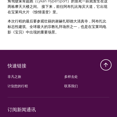
角驾驶莱肯超跑（Lykan Hypersport）的冒死一跃就发生在这
两栋摩天大楼之间。 接下来，前往阿布扎比海滨大道，它出现
在宝莱坞大片 《惊情谍变》里。
本次行程的最后要参观壮丽的谢赫扎耶德大清真寺，阿布扎比
标志性建筑、全球最大的宗教礼拜场所之一，也是在宝莱坞电
影《宝贝》中出现的重要场景。
快速链接
非凡之旅
多样去处
计划您的行程
联系我们
订阅新闻通讯