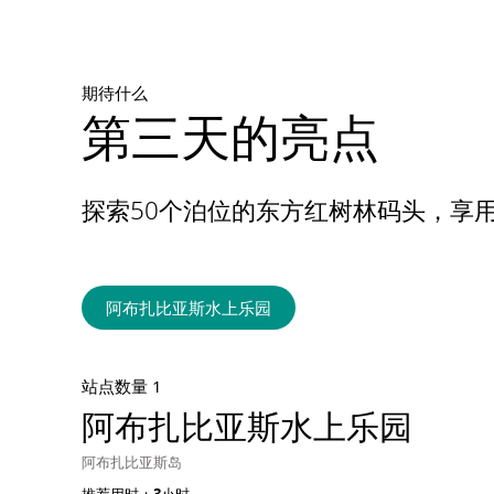
公里处突然映入眼帘。
空境之域，又称鲁卜哈利沙漠（Rub’ al
期待什么
Khali,），是全世界最大的不间断沙
第三天的亮点
体。安纳塔拉盖斯阿尔萨拉沙漠度假酒
店传承本地区古老文化传统，以阿拉伯
殷勤待客之道迎接各年龄段的探险者。
探索50个泊位的东方红树林码头，享
无论是追寻新奇景致的家庭，还是在独
特多变的风光中寻求刺激体验的独行旅
客，抑或是寻觅浪漫之旅的情侣，这家
阿布扎比亚斯水上乐园
豪华度假酒店都能满足您的一切渴望、
为您打造梦幻假期。
站点数量 1
阿布扎比亚斯水上乐园
阿布扎比亚斯岛