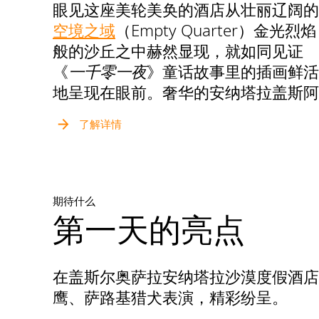
眼见这座美轮美奂的酒店从壮丽辽阔的
空境之域
（Empty Quarter）金光烈焰
般的沙丘之中赫然显现，就如同见证
《
一千零一夜
》童话故事里的插画鲜活
地呈现在眼前。奢华的安纳塔拉盖斯阿
尔萨拉沙漠度假酒店是一片海市蜃楼般
了解详情
的葱茏绿洲，在距离阿布扎比市仅200
公里处突然映入眼帘。
空境之域，又称鲁卜哈利沙漠（Rub’ al
期待什么
Khali,），是全世界最大的不间断沙
第一天的亮点
体。安纳塔拉盖斯阿尔萨拉沙漠度假酒
店传承本地区古老文化传统，以阿拉伯
殷勤待客之道迎接各年龄段的探险者。
在盖斯尔奥萨拉安纳塔拉沙漠度假酒店
无论是追寻新奇景致的家庭，还是在独
鹰、萨路基猎犬表演，精彩纷呈。
特多变的风光中寻求刺激体验的独行旅