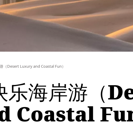
ert Luxury and Coastal Fun）
乐海岸游（Des
d Coastal F