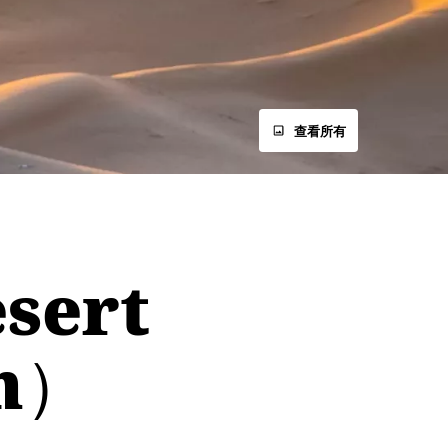
查看所有
ert
un）