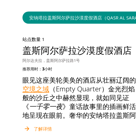
客，抑或是寻觅浪漫之旅的情侣，这家
豪华度假酒店都能满足您的一切渴望、
安纳塔拉盖斯阿尔萨拉沙漠度假酒店（QASR AL SARAB DE
为您打造梦幻假期。
站点数量 1
盖斯阿尔萨拉沙漠度假酒店
阿尔达夫拉，盖斯阿尔萨拉路1号
推荐用时：3小时
眼见这座美轮美奂的酒店从壮丽辽阔的
空境之域
（Empty Quarter）金光烈焰
般的沙丘之中赫然显现，就如同见证
《
一千零一夜
》童话故事里的插画鲜活
地呈现在眼前。奢华的安纳塔拉盖斯阿
尔萨拉沙漠度假酒店是一片海市蜃楼般
了解详情
的葱茏绿洲，在距离阿布扎比市仅200