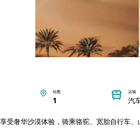
站数
运输
1
汽
享受奢华沙漠体验，骑乘骆驼、宽胎自行车、