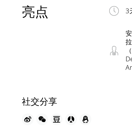
亮点
3
安
拉
（
De
A
社交分享