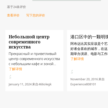
基于24条评价
查看评价
写下您的评价
Небольшой центр
港口区中的一颗明
современного
阿布达比其实应该是个艺
искусства
好者会喜欢的城市，在这
Прекрасный и приветливый
期举办演讲、电影与工作
центр современного искусства
动，大都是免费参加的，
了解详情
с небольшим кафе и зоной
亲近艺术的好地方
коворкинга. Находится в
了解详情
бывшей промзоне, где
активно идет застройка, так
November 20, 2016
来自
что добраться сюда непросто.
January 11, 2024
来自
466olegk
Experience808101
Лучше - на такси. Н...