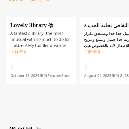
Lovely library 📚
لثقافي بحلته الجديدة
A fantastic library- the most
ييل جدا جدا ويستحق تكرار
unusual with so much to do for
ربة جدا جميل وممتع ومريح
children! My toddler absolutely
لاطفال لانه بالخصوص هيئ
loved his afternoon here. There
了解详情
لكن حتى الكبار سيستمتعون
了解详情
are lots of reading nooks in
 وهي معلم مهم في ابوظبي
unusual places to enjoy a good
story. Lots of ...
October 18, 2024
来自
PeachesShire
August 04, 2023
来自
Go58