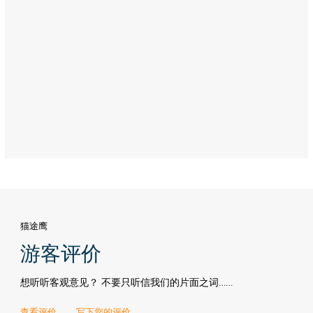
馆
Address:
Al
Hosn,
Abu
Dhabi
猫途鹰
游客评价
想听听客观意见？ 不要只听信我们的片面之词……
查看评价
写下您的评价