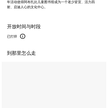
年活动使得阿布扎比儿童图书馆成为一个老少皆宜、活力四
射、启迪人心的文化中心。
开放时间与时段
已打烊
到那里怎么走
Name:
阿
布
扎
比
儿
童
图
书