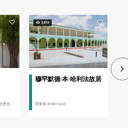
3,814
穆罕默德·本·哈利法故居
5
东部堡垒）
阿莱茵 Al Mu'tarid
阿莱