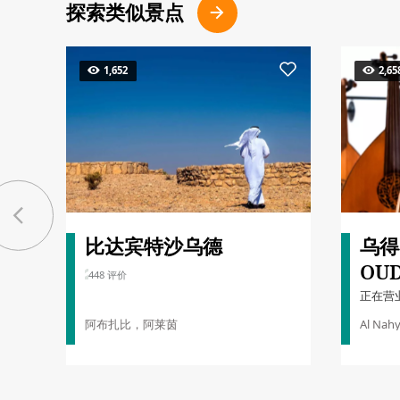
探索类似景点
1,652
2,65
比达宾特沙乌德
乌得
OU
448 评价
正在营
阿布扎比，阿莱茵
Al Nahy