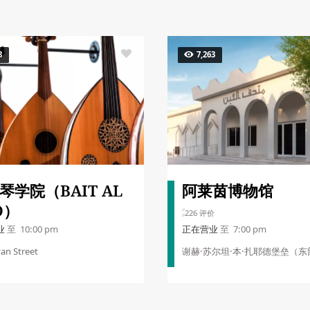
8
7,263
琴学院（BAIT AL
阿莱茵博物馆
D）
226 评价
业
至 10:00 pm
正在营业
至 7:00 pm
an Street
谢赫·苏尔坦·本·扎耶德堡垒（
旁 Mathaf 街