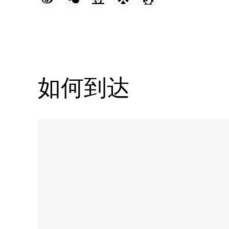
如何到达
Name:
Qaryat
al
Torath
民
俗
文
化