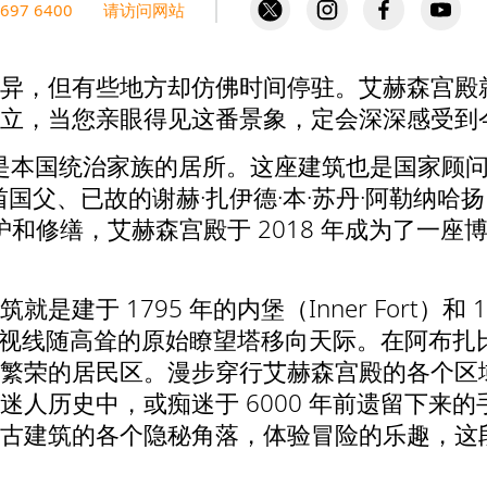
 697 6400
请访问网站
异，但有些地方却仿佛时间停驻。艾赫森宫殿
立，当您亲眼得见这番景象，定会深深感受到
本国统治家族的居所。这座建筑也是国家顾问委员会（Na
、已故的谢赫·扎伊德·本·苏丹·阿勒纳哈扬（Sheikh 
维护和修缮，艾赫森宫殿于 2018 年成为了一
于 1795 年的内堡（Inner Fort）和 19
目仰望，让视线随高耸的原始瞭望塔移向天际。在阿
繁荣的居民区。漫步穿行艾赫森宫殿的各个区
迷人历史中，或痴迷于 6000 年前遗留下来
古建筑的各个隐秘角落，体验冒险的乐趣，这