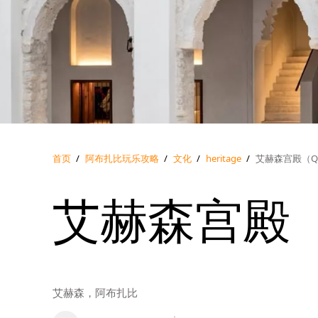
首页
/
阿布扎比玩乐攻略
/
文化
/
heritage
/
艾赫森宫殿（Qasr
艾赫森宫殿（Q
艾赫森，阿布扎比