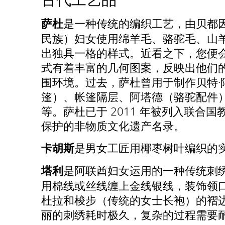
是一种传统的编织工艺，由贝都
萨杜
民族）妇女使用绵羊毛、骆驼毛、山
出独具一格的样式。近看之下，您便
式有着丰富的几何图案，反映出他们
围环境。过去，萨杜曾用于制作贝特·
篷）、帐篷隔层、阿塔德（骆驼配件
等。萨杜已于 2011 年被列入联合
保护的非物质文化遗产名录。
是男女工匠用椰枣树叶编织的
卡胡斯
是阿联酋妇女运用的一种传统刺
塔利
用棉线或丝线缠上金线银线，装饰领
杜拉和梭步（传统的女士长袍）的褶
丽的刺绣耗时极久，复杂的过程需要