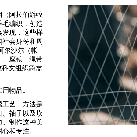
因（阿拉伯游牧
羊毛编织，创造
会发现，这些样
的社会身份和周
阿尔沙尔（帐
）、座鞍、绳带
国教科文组织急需
实用物品。
绣工艺。
方法是
口、袖子以及坎
边。制作这种美
耐心和专注。