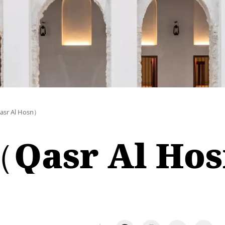
 Al Hosn）
asr Al Ho