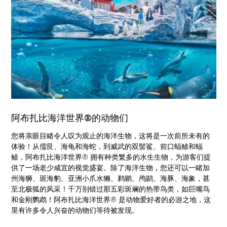
阿布扎比海洋世界®的动物们
您将亲眼目睹令人叹为观止的海洋生物，这将是一次前所未有的
体验！从儒艮、海龟和海蛇，到威武的双髻鲨、前口蝠鲼和蝠
鲼，阿布扎比海洋世界® 拥有种类繁多的水生生物，为游客们提
供了一场老少咸宜的视觉盛宴。除了海洋生物，您还可以一睹加
州海狮、斑海豹、亚洲小爪水獭、鹈鹕、鸬鹚、海豚、海象，甚
至北极狐的风采！千万别错过那五彩斑斓的热带鸟类，如巨嘴鸟
和金刚鹦鹉！阿布扎比海洋世界® 是动物爱好者的必游之地，这
里有许多令人兴奋的动物们等待被发现。