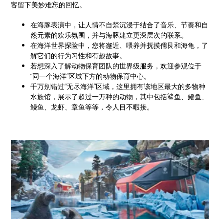
客留下美妙难忘的回忆。
在海豚表演中，让人情不自禁沉浸于结合了音乐、节奏和自
然元素的欢乐氛围，并与海豚建立更深层次的联系。
在海洋世界探险中，您将邂逅、喂养并抚摸儒艮和海龟，了
解它们的行为习性和有趣故事。
若想深入了解动物保育团队的世界级服务，欢迎参观位于
“同一个海洋”区域下方的动物保育中心。
千万别错过“无尽海洋”区域，这里拥有该地区最大的多物种
水族馆，展示了超过一万种的动物，其中包括鲨鱼、鳐鱼、
鳗鱼、龙虾、章鱼等等，令人目不暇接。