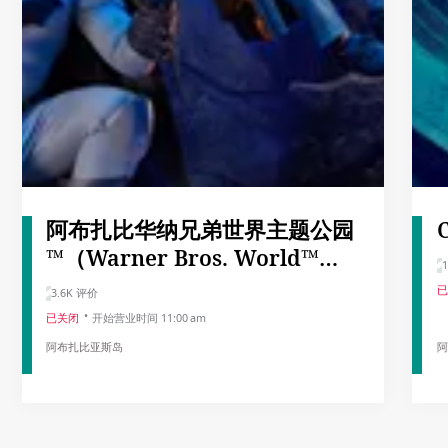
阿布扎比华纳兄弟世界主题公园
™（Warner Bros. World™
Abu Dhabi）
已
3.6K 评价
已关闭
开始营业时间 11:00 am
阿布扎比亚斯岛
阿