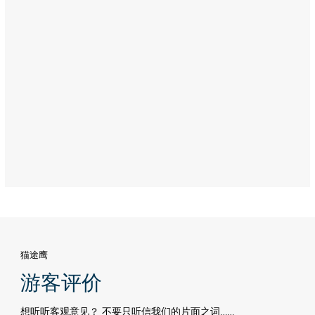
跃
体
验
Address:
Abu
Dhabi
猫途鹰
游客评价
想听听客观意见？ 不要只听信我们的片面之词……