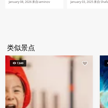
be back again soon!
January 08, 2026
来自
iaminov
January 03, 2025
来自
Shaf
类似景点
7,849