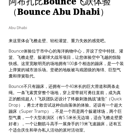
阿布扎比Bounce飞跃体验
（Bounce Abu Dhabi）
Abu Dhabi
来这里体会飞檐走壁、轻松灌篮、重力失效的感觉吧。
Bounce体验位于市中心的海洋购物中心，开设了空中特技、灌
篮、飞檐走壁、躲避球大战等项目，让您体验空中飞越的惊险
快感。这里宽敞明亮的场地拥有100多个相连的蹦床，是一个装
上弹簧的城市游乐场。坚硬的地板被马戏团级的海绵、巨型气
囊和弹簧取代。
Bounce不只有蹦床，还拥有一个40米长的巨大滑道和两条走
绳。一条飞索贯穿整个场地，穿上背带就可勇往直前，成为真
正的酷炫超人！飞跃团队还设计了终极刺激挑战“速坠”（Quick
Drop），勇士才敢尝试这种自由落体的体验。还设有一个超大
蹦床（Super Tramp），不是一个而是两个躲避球场，两个巨
型气囊，一个大型表演区（有5.5米长无边墙，适合飞檐走壁爱
好者），一个让翻筋斗高手一展身手的19米飞速蹦床，还有五
个适合庆生和举办私人活动的派对活动室。