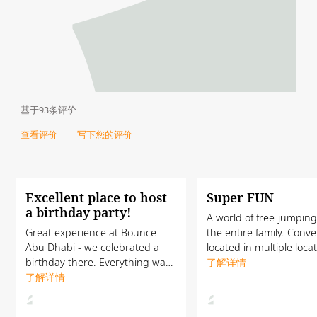
基于93条评价
查看评价
写下您的评价
Excellent place to host
Super FUN
a birthday party!
A world of free-jumping
Great experience at Bounce
the entire family. Conve
Abu Dhabi - we celebrated a
located in multiple loca
birthday there. Everything was
across the city, BOUNC
了解详情
perfect – highly recommend.
了解详情
interconnected trampol
Special thanks to Mustafa who
Super Slide, a dedicate
was our host of the day. We will
MiniBOUNCE zone for th