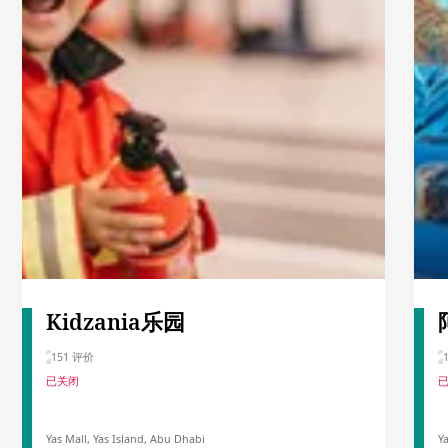
Kidzania乐园
151 评价
已关闭
Yas Mall, Yas Island, Abu Dhabi
Y