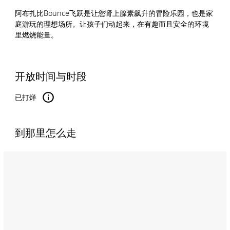
阿布扎比Bounce飞跃是让您肾上腺素飙升的冒险乐园，也是家
庭游玩的理想场所。让孩子们动起来，在有趣而且安全的环境
里燃烧能量。
开放时间与时段
已打烊
到那里怎么走
Name:
阿
布
扎
比
Bounce
飞