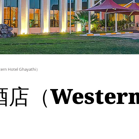
 Hotel Ghayathi）
（Western 
）