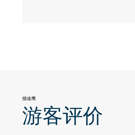
猫途鹰
游客评价