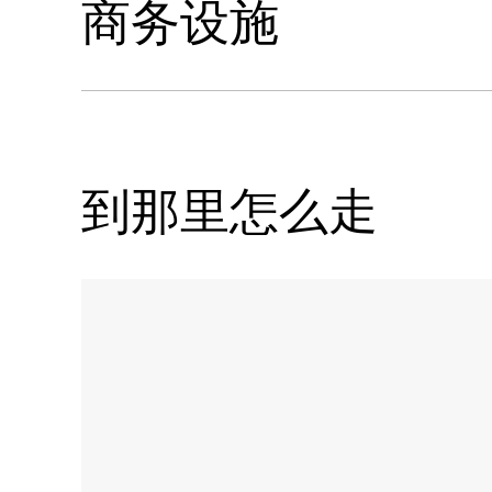
商务设施
到那里怎么走
Name:
嘉
雅
提
西
方
酒