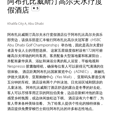
阿布扎比威斯汀高尔夫水疗度
假酒店
5
Khalifa City A, Abu Dhabi
阿布扎比威斯汀高尔夫水疗度假酒店位于阿布扎比高尔夫俱乐
部旁边，该俱乐部是汇丰银行阿布扎比高尔夫冠军赛（HSBC
Abu Dhabi Golf Championship）举办地，因此是高尔夫爱好
者及专业人士的理想选择。 这家五星级度假村设有172间可俯
瞰高尔夫球场的时尚客房。客房配备大型落地窗和私家阳台，
并配有豪华床具、浴缸和淋浴分离的私人浴室，平板电视和
Nespresso 胶囊咖啡机，确保每位客人可以获得元气满满的住
宿体验。 酒店距离阿布扎比国家展览中心（ADNEC）、谢赫扎
伊德大清真寺、亚斯购物中心（Yas Mall）、亚斯码头赛道仅有
五分钟的车程。酒店设有两个户外泳池、日光浴区域和阴凉的
儿童泳池。 阿布扎比威斯汀酒店舒适的露台是冬季的好去处。
客人可以尽情享用正宗的阿拉伯美食，边品尝新鲜冲泡的茶边
感受乡村氛围，或边休闲放松边下棋。 酒店设有六个餐厅，为
客人带来各种美味佳肴。 为了给客人提供个性化的独特体验，
酒店提供免费穿梭巴士前往阿布扎比的许多标志性地点。