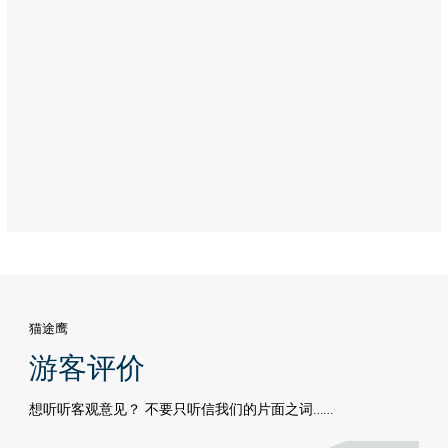
Dhabi
Address:
Khalifa
City
A,
Abu
Dhabi
猫途鹰
游客评价
想听听客观意见？ 不要只听信我们的片面之词……