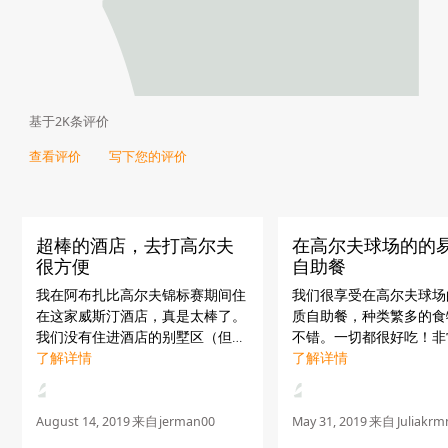
基于2K条评价
查看评价
写下您的评价
超棒的酒店，去打高尔夫
在高尔夫球场的的
很方便
自助餐
我在阿布扎比高尔夫锦标赛期间住
我们很享受在高尔夫球场
在这家威斯汀酒店，真是太棒了。
质自助餐，种类繁多的食
我们没有住进酒店的别墅区（但我
不错。一切都很好吃！非
们的朋友住了，说那边的房间非常
了解详情
个地方，员工都很友好。
了解详情
完美，完全在意料之外，很惊
谢安撒，他在酒店门口欢
喜），但我们的房间也很棒，可以
们，感觉很热情。
看到高尔夫练习场。房间设...
August 14, 2019
来自
jerman00
May 31, 2019
来自
Juliakrm