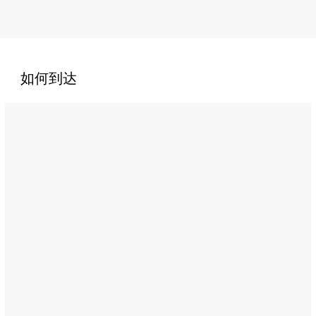
如何到达
Name:
索
菲
特
阿
布
扎
比
可
尼
基
酒
店
Address:
Corniche