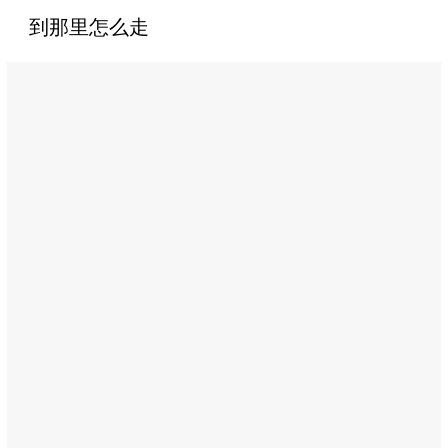
到那里怎么走
Name:
阿
布
扎
比
市
中
心
万
豪
酒
店
Address:
Sheikh
Rashid
Bin
Saeed
Street,
Abu