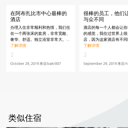
在阿布扎比市中心最棒的
很棒的员工，他们
酒店
与众不同
办理入住非常顺利和热情，我们住
酒店的每一个人都会让你
在一个两张床的套房，非常宽敞、
的感觉，我住过世界上很
奢华、舒适。独立浴室非常大。酒
店，因为这家酒店有不同
店的位置很棒，靠近一切地方，就
了解详情
工在此工作而变得与众不
了解详情
在Big Mall的对面，在那里你可以
你会遇见很多国家的人。
找到从电影院到美食广场，从娱乐
行政酒廊、礼宾部、前台
场所再到便利商店的一...
Kuzbara餐厅，每个人都想
October 29, 2019
来自
bakr007
September 29, 2019
来自
h
类似住宿