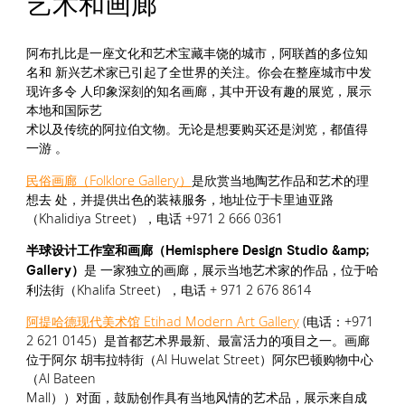
艺术和画廊
阿布扎比是一座文化和艺术宝藏丰饶的城市，阿联酋的多位知
名和 新兴艺术家已引起了全世界的关注。你会在整座城市中发
现许多令 人印象深刻的知名画廊，其中开设有趣的展览，展示
本地和国际艺
术以及传统的阿拉伯文物。无论是想要购买还是浏览，都值得
一游 。
民俗画廊（Folklore Gallery）
是欣赏当地陶艺作品和艺术的理
想去 处，并提供出色的装裱服务，地址位于卡里迪亚路
（Khalidiya Street），电话 +971 2 666 0361
半球设计工作室和画廊（Hemisphere Design Studio &amp;
是 一家独立的画廊，展示当地艺术家的作品，位于哈
Gallery）
利法街（Khalifa Street），电话 + 971 2 676 8614
阿提哈德现代美术馆 Etihad Modern Art Gallery
(电话：+971
2 621 0145）是首都艺术界最新、最富活力的项目之一。画廊
位于阿尔 胡韦拉特街（Al Huwelat Street）阿尔巴顿购物中心
（Al Bateen
Mall））对面，鼓励创作具有当地风情的艺术品，展示来自成