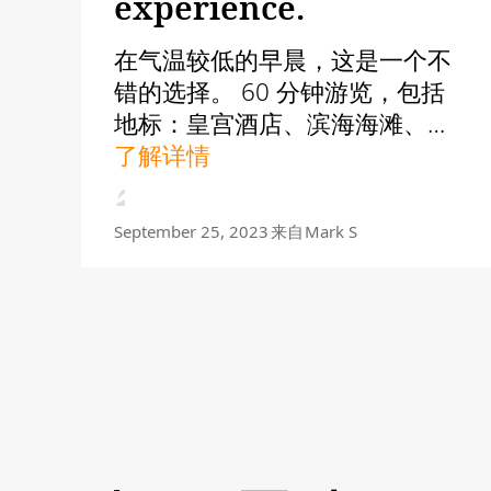
experience.
在气温较低的早晨，这是一个不
错的选择。 60 分钟游览，包括
地标：皇宫酒店、滨海海滩、露
露岛。 Laheelu 和 Sasik 提供专
了解详情
业服务（我可能拼写错误）、知
识渊博的讲解和经验丰富的驾驶
September 25, 2023
来自
Mark S
技巧。 停车很方便，只需谷歌...