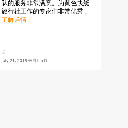
队的服务非常满意。为黄色快艇
旅行社工作的专家们非常优秀。
我参加了黄色快艇的一次非常出
了解详情
色、非常愉快的旅行。船长
Daniel是一位非常老练的水手，
为人也非常友善。我强烈推荐订
黄色快艇...
July 21, 2019
来自
Lia D