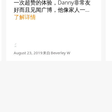
一次超赞的体验，Danny非常友
好而且见闻广博，他像家人一样
为我们的经历提供了很多乐趣。
了解详情
我强烈建议你从海上观看阿布扎
比所有壮丽的景色。我们非常喜
欢它。谢谢Danny。
August 23, 2019
来自
Beverley W