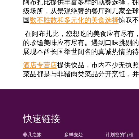
阿布扎比提供丰富多样的就餐选择，拥
级场所，从景观绝赞的餐厅到几家全球
国
数不胜数和多元化的美食选择
惊叹
在阿布扎比，您想吃的美食应有尽有
的珍馐美味应有尽有。遇到口味挑剔的
展现本酋长国举世闻名的真诚热情的待
酒店专营店
提供饮品，市内不少无执照
菜品都是与非猪肉类菜品分开烹饪，并
快速链接
非凡之旅
多样去处
计划您的行程