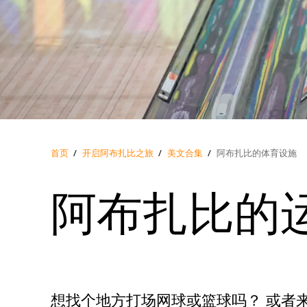
首页
/
开启阿布扎比之旅
/
美文合集
/
阿布扎比的体育设施
阿布扎比的
想找个地方打场网球或篮球吗？ 或者