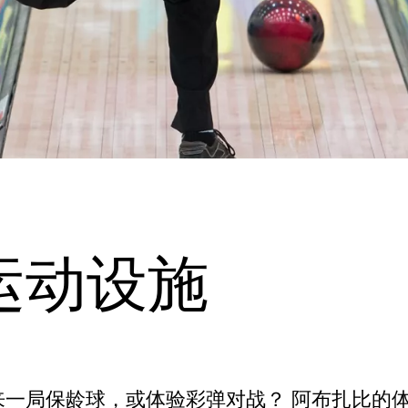
运动设施
来一局保龄球，或体验彩弹对战？ 阿布扎比的