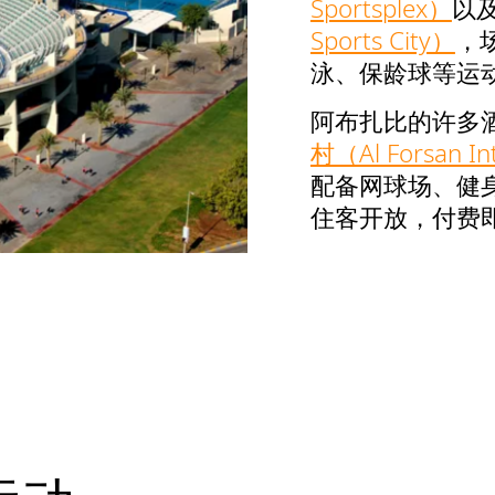
Sportsplex）
以
Sports City）
，
泳、保龄球等运
阿布扎比的许多
村（Al Forsan Int
配备网球场、健
住客开放，付费