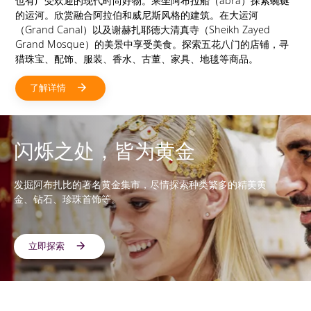
也有广受欢迎的现代时尚好物。乘坐阿布拉船（abra）探索蜿蜒
的运河。欣赏融合阿拉伯和威尼斯风格的建筑。在大运河
（Grand Canal）以及谢赫扎耶德大清真寺（Sheikh Zayed
Grand Mosque）的美景中享受美食。探索五花八门的店铺，寻
猎珠宝、配饰、服装、香水、古董、家具、地毯等商品。
了解详情
闪烁之处，皆为黄金
发掘阿布扎比的著名黄金集市，尽情探索种类繁多的精美黄
金、钻石、珍珠首饰等。
立即探索