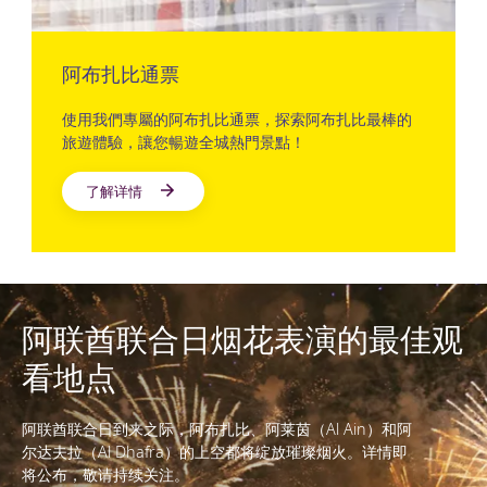
阿布扎比通票
使用我們專屬的阿布扎比通票，探索阿布扎比最棒的
旅遊體驗，讓您暢遊全城熱門景點！
了解详情
阿联酋联合日烟花表演的最佳观
看地点
阿联酋联合日到来之际，阿布扎比、阿莱茵（Al Ain）和阿
尔达夫拉（Al Dhafra）的上空都将绽放璀璨烟火。详情即
将公布，敬请持续关注。