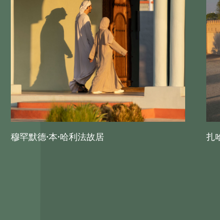
穆罕默德·本·哈利法故居
扎哈