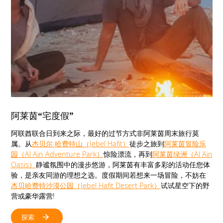
阿莱茵“宅度假”
阿联酋联合日到来之际，最好的过节方式非阿莱茵周末旅行莫
属。从
杰贝尔·哈费特山（Jebel Hafit）
徒步之旅到
阿莱茵冒险乐
园（Al Ain Adventure Park）
惊险漂流，再到
阿莱茵绿洲（Al Ain
Oasis）
静谧氛围中的漫步悠游，阿莱茵有丰富多彩的活动任您体
验，是亲友同游的理想之选。度假期间若想来一场冒险，不妨在
杰贝哈费特沙漠公园（Jebel Hafit Desert Park）
试试星空下的野
营或豪华露营!
探索