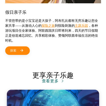
假日亲子乐
不管您带的是小宝宝还是大孩子，阿布扎比都有无穷乐趣让您全
家共享——从激动人心的
探险之旅
到惊险刺激的
主题乐园
，各种
游玩项目任全家体验。阿联酋国庆日即将到来，四天的节日假期
正是创造难忘回忆、共享精彩体验、赞颂阿联酋幸福生活的绝佳
时机。
探索
更享亲子乐趣
查看更多