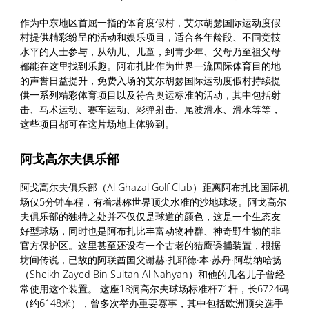
作为中东地区首屈一指的体育度假村，艾尔胡瑟国际运动度假
村提供精彩纷呈的活动和娱乐项目，适合各年龄段、不同竞技
水平的人士参与，从幼儿、儿童，到青少年、父母乃至祖父母
都能在这里找到乐趣。阿布扎比作为世界一流国际体育目的地
的声誉日益提升，免费入场的艾尔胡瑟国际运动度假村持续提
供一系列精彩体育项目以及符合奥运标准的活动，其中包括射
击、马术运动、赛车运动、彩弹射击、尾波滑水、滑水等等，
这些项目都可在这片场地上体验到。
阿戈高尔夫俱乐部
阿戈高尔夫俱乐部（Al Ghazal Golf Club）距离阿布扎比国际机
场仅5分钟车程，有着堪称世界顶尖水准的沙地球场。阿戈高尔
夫俱乐部的独特之处并不仅仅是球道的颜色，这是一个生态友
好型球场，同时也是阿布扎比丰富动物种群、神奇野生物的非
官方保护区。这里甚至还设有一个古老的猎鹰诱捕装置，根据
坊间传说，已故的阿联酋国父谢赫·扎耶德·本·苏丹·阿勒纳哈扬
（Sheikh Zayed Bin Sultan Al Nahyan）和他的几名儿子曾经
常使用这个装置。 这座18洞高尔夫球场标准杆71杆，长6724码
（约6148米），曾多次举办重要赛事，其中包括欧洲顶尖选手