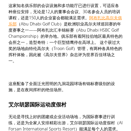
这家知名俱乐部的会议设施和多功能厅已进行设置，可适应各
种座位安排，无论是12人的董事会会议、30名参会人员的培训
课程，还是150人的企业宴会都能满足需求。
阿布扎比高尔夫俱
乐部
（Abu Dhabi Golf Club）是欧洲职业高尔夫球巡回赛的年
度赛事之一——阿布扎比汇丰锦标赛（Abu Dhabi HSBC Golf
Championship）的举办地。俱乐部有着阿拉伯地区最具特色的
会所之一，造型奇特：一个巨型猎鹰停在高球上。 这个获过大
奖的场地由特伦高尔夫（Troon Golf）管理，有两种各具特色的
挥杆体验，因此被《高尔夫世界》杂志评为世界百佳球场之
一。
这座配备了全面泛光照明的九洞花园球场有锦标赛级别的设
施，是在夜间挥杆的绝佳场所。
艾尔胡瑟国际运动度假村
无论是寻找上好的团建或企业活动场地，为国际赛事进行训
练，还是为全家人安排精彩出游，艾尔胡瑟国际运动度假村（Al
Forsan International Sports Resort）能满足每个人的需求。