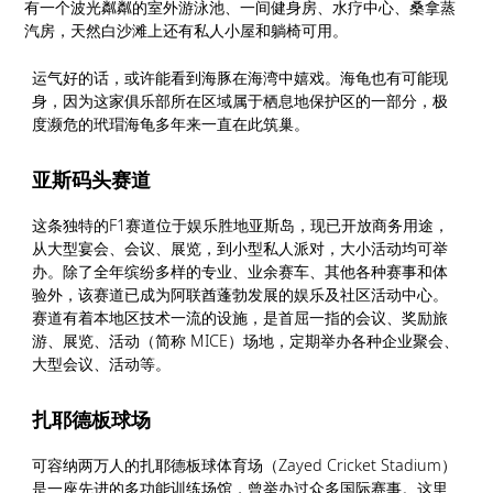
有一个波光粼粼的室外游泳池、一间健身房、水疗中心、桑拿蒸
汽房，天然白沙滩上还有私人小屋和躺椅可用。
运气好的话，或许能看到海豚在海湾中嬉戏。海龟也有可能现
身，因为这家俱乐部所在区域属于栖息地保护区的一部分，极
度濒危的玳瑁海龟多年来一直在此筑巢。
亚斯码头赛道
这条独特的F1赛道位于娱乐胜地亚斯岛，现已开放商务用途，
从大型宴会、会议、展览，到小型私人派对，大小活动均可举
办。除了全年缤纷多样的专业、业余赛车、其他各种赛事和体
验外，该赛道已成为阿联酋蓬勃发展的娱乐及社区活动中心。
赛道有着本地区技术一流的设施，是首屈一指的会议、奖励旅
游、展览、活动（简称 MICE）场地，定期举办各种企业聚会、
大型会议、活动等。
扎耶德板球场
可容纳两万人的扎耶德板球体育场（Zayed Cricket Stadium）
是一座先进的多功能训练场馆，曾举办过众多国际赛事。这里