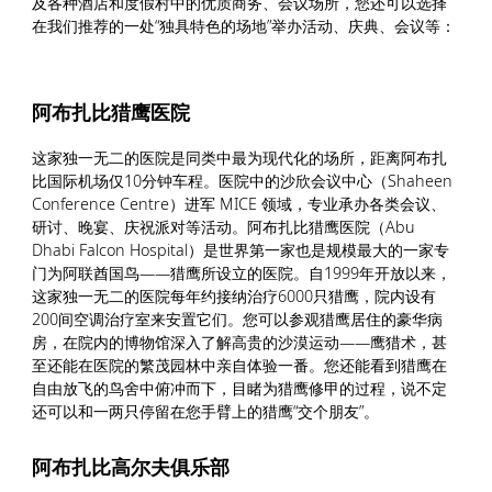
及各种酒店和度假村中的优质商务、会议场所，您还可以选择
在我们推荐的一处“独具特色的场地”举办活动、庆典、会议等：
阿布扎比猎鹰医院
这家独一无二的医院是同类中最为现代化的场所，距离阿布扎
比国际机场仅10分钟车程。医院中的沙欣会议中心（Shaheen
Conference Centre）进军 MICE 领域，专业承办各类会议、
研讨、晚宴、庆祝派对等活动。阿布扎比猎鹰医院（Abu
Dhabi Falcon Hospital）是世界第一家也是规模最大的一家专
门为阿联酋国鸟——猎鹰所设立的医院。自1999年开放以来，
这家独一无二的医院每年约接纳治疗6000只猎鹰，院内设有
200间空调治疗室来安置它们。您可以参观猎鹰居住的豪华病
房，在院内的博物馆深入了解高贵的沙漠运动——鹰猎术，甚
至还能在医院的繁茂园林中亲自体验一番。您还能看到猎鹰在
自由放飞的鸟舍中俯冲而下，目睹为猎鹰修甲的过程，说不定
还可以和一两只停留在您手臂上的猎鹰“交个朋友”。
阿布扎比高尔夫俱乐部