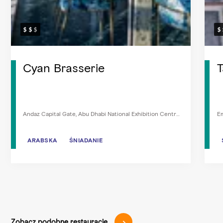
Cyan Brasserie
T
Andaz Capital Gate, Abu Dhabi National Exhibition Centre,
Em
Al Khaleej Al Arabi St, Abu Zabi
ARABSKA
ARABSKA
ŚNIADANIE
ŚNIADANIE
Zobacz podobne restauracje