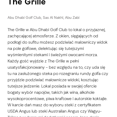
The Grille
Abu Dhabi Golf Club, Sas Al Nakhl, Abu Zabi
The Grille w Abu Dhabi Golf Club to lokal o przyjaznej,
zachęcającej atmosferze. Z okien, sięgających od
podłogi do sufitu możesz podziwiać malowniczy widok
na pole golfowe, delektując się tutejszymi
wyśmienitymi stekami i świeżymi owocami morza.
Każdy gość wyjdzie z The Grille w pełni
usatysfakcjonowany – bez względu na to, czy uda się
tu na zasłużonego steka po rozegraniu rundy golfa czy
przyjdzie podziwiać malownicze widoki, kosztując
tutejsze jedzenie. Lokal posiada w swojej ofercie
bogaty wybór napojów, takich jak wina, alkohole
wysokoprocentowe, piwa kraftowe i autorskie koktajle.
W karcie dań masz do wyboru steki z certyfikatem
USDA Angus lub steki Australian Angus czy Wagyu-