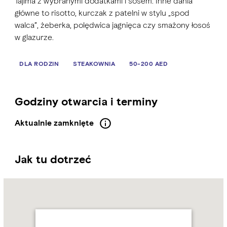
Tajima z wybranymi dodatkami i sosem. Inne dania
główne to risotto, kurczak z patelni w stylu „spod
walca”, żeberka, polędwica jagnięca czy smażony łosoś
w glazurze.
DLA RODZIN
STEAKOWNIA
50-200 AED
Godziny otwarcia i terminy
Aktualnie zamknięte
Jak tu dotrzeć
Name:
The
Grille
Address:
Abu
Dhabi