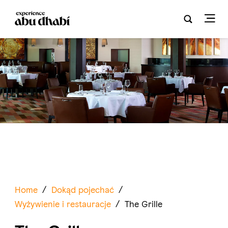
Home
/
Dokąd pojechać
/
Wyżywienie i restauracje
/
The Grille