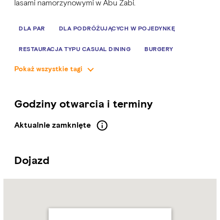
lasami namorzynowymi w Abu Zabi.
DLA PAR
DLA PODRÓŻUJĄCYCH W POJEDYNKĘ
RESTAURACJA TYPU CASUAL DINING
BURGERY
Pokaż wszystkie tagi
PRZEKĄSKI
SWOBODNA ELEGANCJA
50-200 AED
Godziny otwarcia i terminy
Aktualnie zamknięte
Dojazd
Name:
Sundowner
Pool
Bar
Address:
Yas