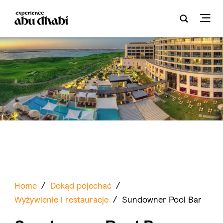
Home
/
Dokąd pojechać
/
Wyżywienie i restauracje
/
Sundowner Pool Bar