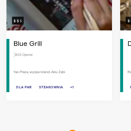
Blue Grill
D
803 Opinie
Yas Plaza, wyspa Island, Abu Zabi
Re
DLA PAR
DLA PAR
STEAKOWNIA
STEAKOWNIA
KOLACJA
+1