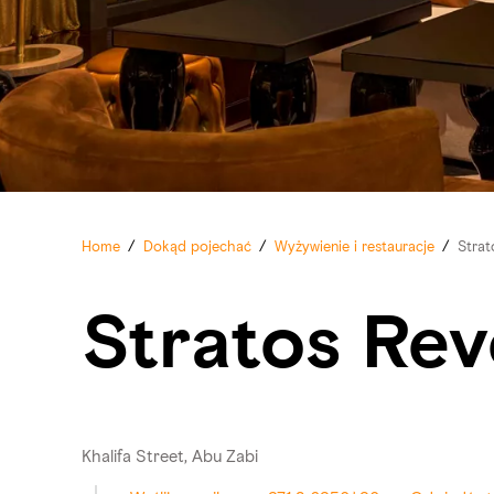
Home
/
Dokąd pojechać
/
Wyżywienie i restauracje
/
Strat
Stratos Rev
Khalifa Street, Abu Zabi