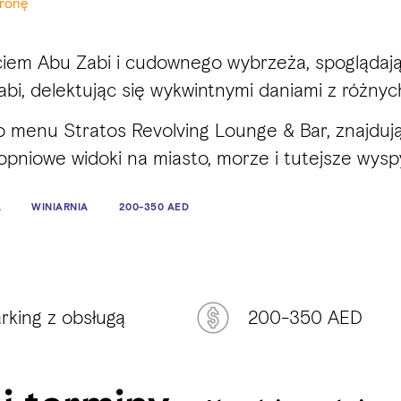
tronę
iem Abu Zabi i cudownego wybrzeża, spoglądając
bi, delektując się wykwintnymi daniami z różnych
menu Stratos Revolving Lounge & Bar, znajdując
pniowe widoki na miasto, morze i tutejsze wysp
A
WINIARNIA
200-350 AED
rking z obsługą
200-350 AED