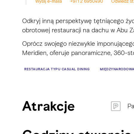
Wyślij e-maila
+971 2 6950490
Odwiedź s
Odkryj inną perspektywę tętniącego życ
obrotowej restauracji na dachu w Abu Za
Oprócz swojego niezwykle imponującego 
Meridien, oferuje panoramiczne, 360-sto
RESTAURACJA TYPU CASUAL DINING
MIĘDZYNARODOW
Atrakcje
Pa