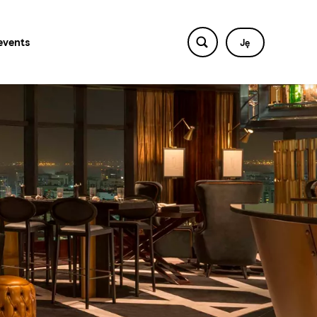
events
Ję