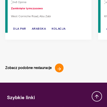
348 Opinie
4
Zamknięte tymczasowo
West Corniche Road, Abu Zabi
Kh
DLA PAR
DLA PAR
ARABSKA
ARABSKA
KOLACJA
KOLACJA
Zobacz podobne restauracje
Szybkie linki