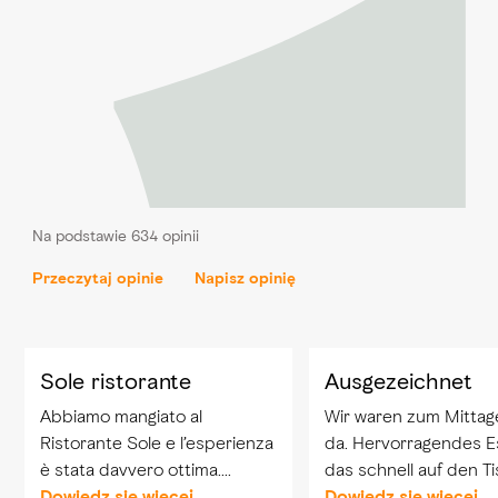
Na podstawie 634 opinii
Przeczytaj opinie
Napisz opinię
Sole ristorante
Ausgezeichnet
Abbiamo mangiato al
Wir waren zum Mitta
Ristorante Sole e l’esperienza
da. Hervorragendes E
è stata davvero ottima.
das schnell auf den T
Abbiamo ordinato solo la
Dowiedz się więcej
kam. Ein besonderer Dank
Dowiedz się więcej