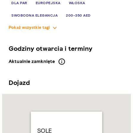
DLA PAR
EUROPEJSKA
WŁOSKA
SWOBODNA ELEGANCJA
200-350 AED
Pokaż wszystkie tagi
Godziny otwarcia i terminy
Aktualnie zamknięte
Dojazd
Name:
SOLE
Address:
West
Corniche
Road,
Abu
SOLE
Dhabi