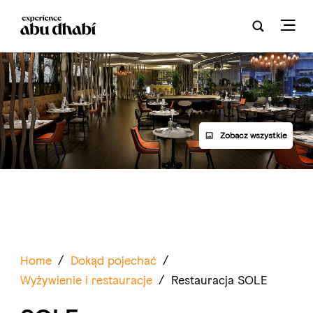
Zobacz wszystkie
Home
/
Dokąd pojechać
/
Wyżywienie i restauracje
/
Restauracja SOLE