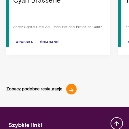
Cyan Brasserie
T
Andaz Capital Gate, Abu Dhabi National Exhibition Centre,
Em
Al Khaleej Al Arabi St, Abu Zabi
ARABSKA
ARABSKA
ŚNIADANIE
ŚNIADANIE
Zobacz podobne restauracje
Szybkie linki