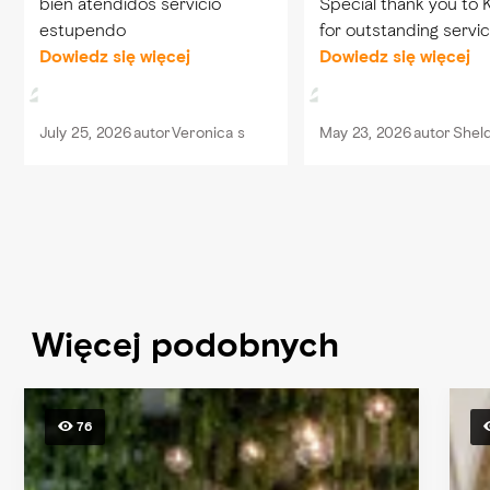
bien atendidos servicio
Special thank you to 
estupendo
for outstanding servic
Dowiedz się więcej
Dowiedz się więcej
July 25, 2026
autor
Veronica s
May 23, 2026
autor
Shel
Więcej podobnych
76