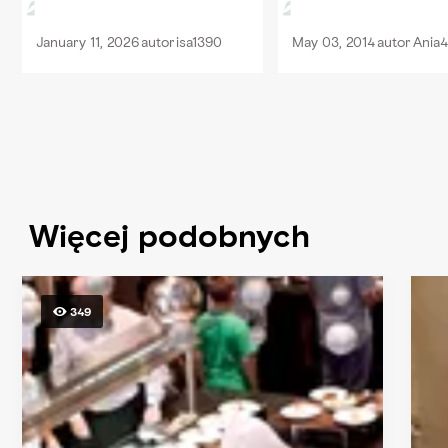
swojej ceny. Do śniad
January 11, 2026
autor
isa1390
May 03, 2014
autor
Ania4
pyszna kawa a na kola
sashimi i sishi. Dobre...
Więcej podobnych
349