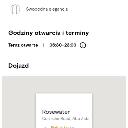
Swobodna elegancja
Godziny otwarcia i terminy
Teraz otwarte
|
06:30–23:00
Dojazd
Name:
Rosewater
Address:
Corniche
Road,
Abu
Zabi
Rosewater
Corniche Road, Abu Zabi
Pokaż trasę