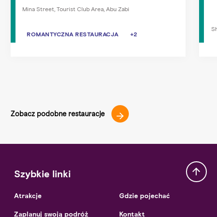
Mina Street, Tourist Club Area, Abu Zabi
Sh
ROMANTYCZNA RESTAURACJA
ROMANTYCZNA RESTAURACJA
+2
OWOCE MORZA
ŚNIADANIE
Zobacz podobne restauracje
Szybkie linki
Atrakcje
Gdzie pojechać
Zaplanuj swoją podróż
Kontakt