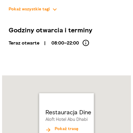
Pokaż wszystkie tagi
MIĘDZYNARODOWA
SWOBODNA ELEGANCJA
50-200 AED
Godziny otwarcia i terminy
Teraz otwarte
|
08:00–22:00
Name:
Restauracja
Dine
Address:
Aloft
Hotel
Abu
Restauracja Dine
Dhabi
Aloft Hotel Abu Dhabi
Pokaż trasę