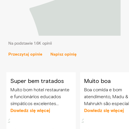
Na podstawie 1.6K opinii
Przeczytaj opinie
Napisz opinię
Super bem tratados
Muito boa
Muito bom hotel restaurante
Boa comida e bom
e funcionários educados
atendimento, Madu &
simpáticos excelentes
Mahrukh são especiai
profissionais Particularmente
Dowiedz się więcej
❤️
Dowiedz się więcej
o funcionário Madu, Mahrukh
and Angga…