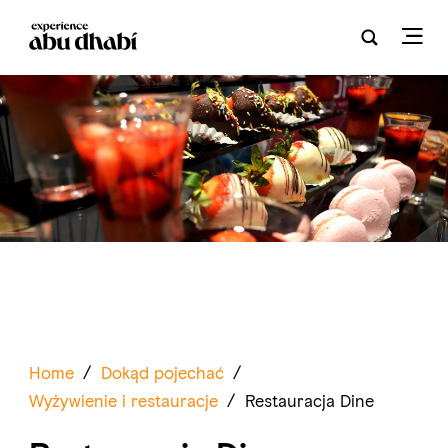
Home
/
Dokąd pojechać
/
Wyżywienie i restauracje
/
Restauracja Dine