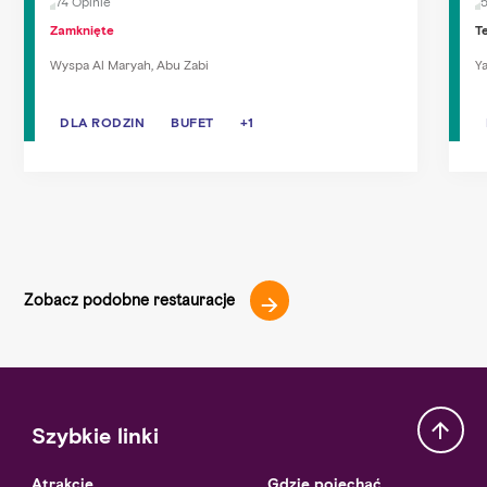
74 Opinie
Zamknięte
T
Wyspa Al Maryah, Abu Zabi
Y
DLA RODZIN
DLA RODZIN
BUFET
BUFET
ŚNIADANIE
+1
Zobacz podobne restauracje
Szybkie linki
Atrakcje
Gdzie pojechać