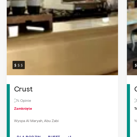
Crust
74 Opinie
Zamknięte
T
Wyspa Al Maryah, Abu Zabi
Y
DLA RODZIN
DLA RODZIN
BUFET
BUFET
ŚNIADANIE
+1