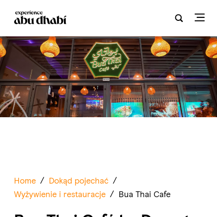
Home
/
Dokąd pojechać
/
Wyżywienie i restauracje
/
Bua Thai Cafe