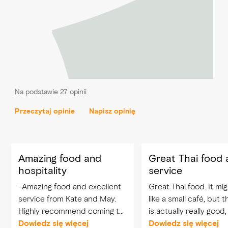
Na podstawie 27 opinii
Przeczytaj opinie
Napisz opinię
Amazing food and
Great Thai food 
hospitality
service
-Amazing food and excellent
Great Thai food. It mig
service from Kate and May.
like a small café, but 
Highly recommend coming to
is actually really good, 
this restaurant..
Dowiedz się więcej
flavours. Top for us: -
Dowiedz się więcej