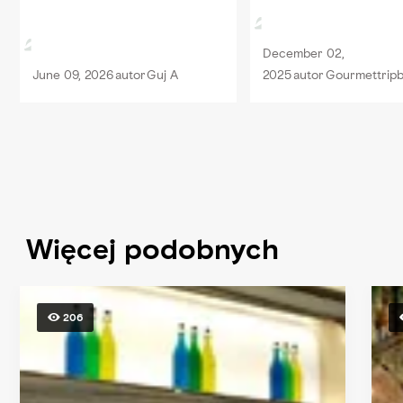
octopus salad. - Pom
salad. - Tom Kha soup
December 02,
Congratulations to the.
June 09, 2026
autor
Guj A
2025
autor
Gourmettrip
Więcej podobnych
206