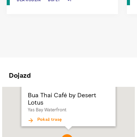
Dojazd
Name:
Bua
Bua Thai Café by Desert
Thai
Lotus
Café
Yas Bay Waterfront
by
Desert
Pokaż trasę
Lotus
Address:
Yas