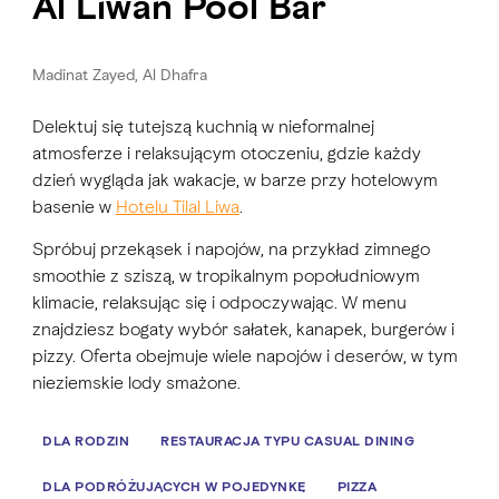
Al Liwan Pool Bar
Madinat Zayed, Al Dhafra
Delektuj się tutejszą kuchnią w nieformalnej
atmosferze i relaksującym otoczeniu, gdzie każdy
dzień wygląda jak wakacje, w barze przy hotelowym
basenie w
Hotelu Tilal Liwa
.
Spróbuj przekąsek i napojów, na przykład zimnego
smoothie z sziszą, w tropikalnym popołudniowym
klimacie, relaksując się i odpoczywając. W menu
znajdziesz bogaty wybór sałatek, kanapek, burgerów i
pizzy. Oferta obejmuje wiele napojów i deserów, w tym
nieziemskie lody smażone.
DLA RODZIN
RESTAURACJA TYPU CASUAL DINING
DLA PODRÓŻUJĄCYCH W POJEDYNKĘ
PIZZA