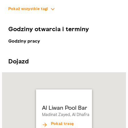
Pokaż wszystkie tagi
KANAPKI
50-200 AED
Godziny otwarcia i terminy
Godziny pracy
Dojazd
Name:
Al
Liwan
Pool
Bar
Address:
Madinat
Al Liwan Pool Bar
Zayed,
Madinat Zayed, Al Dhafra
Al
Dhafra
Pokaż trasę