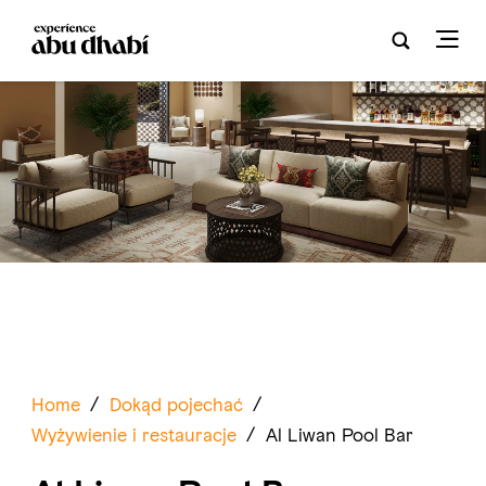
Home
/
Dokąd pojechać
/
Wyżywienie i restauracje
/
Al Liwan Pool Bar