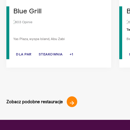
Blue Grill
803 Opinie
6
Te
Yas Plaza, wyspa Island, Abu Zabi
Be
DLA PAR
DLA PAR
STEAKOWNIA
STEAKOWNIA
KOLACJA
+1
Zobacz podobne restauracje