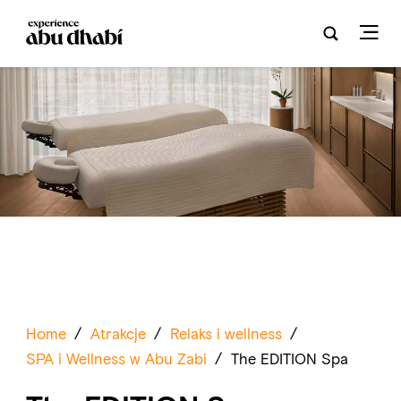
Home
/
Atrakcje
/
Relaks i wellness
/
SPA i Wellness w Abu Zabi
/
The EDITION Spa