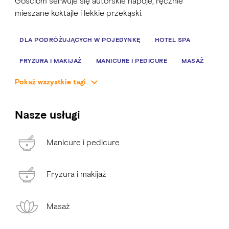
Gościom serwuje się autorskie napoje, ręcznie
mieszane koktajle i lekkie przekąski.
DLA PODRÓŻUJĄCYCH W POJEDYNKĘ
HOTEL SPA
FRYZURA I MAKIJAŻ
MANICURE I PEDICURE
MASAŻ
Pokaż wszystkie tagi
Nasze usługi
Manicure i pedicure
Fryzura i makijaż
Masaż