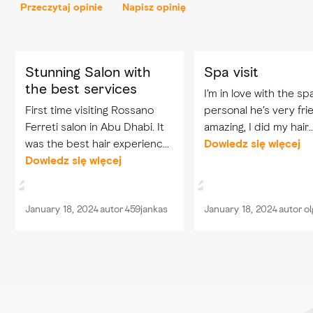
Przeczytaj opinie
Napisz opinię
Stunning Salon with
Spa visit
the best services
I’m in love with the sp
First time visiting Rossano
personal he’s very frie
Ferreti salon in Abu Dhabi. It
amazing, I did my hair
was the best hair experience
treatment, and also 
Dowiedz się więcej
I’ve ever had. The ladies
Dowiedz się więcej
here, I like everything
working in the salon are the
suggest to come here
experts in the field with
enjoy a nice moment a
January 18, 2024
autor
459jankas
January 18, 2024
autor
ol
amazing personalities. In...