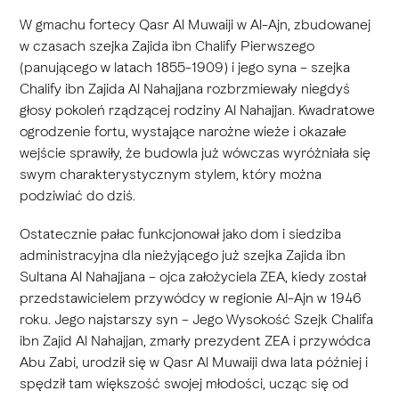
W gmachu fortecy Qasr Al Muwaiji w Al-Ajn, zbudowanej
w czasach szejka Zajida ibn Chalify Pierwszego
(panującego w latach 1855-1909) i jego syna – szejka
Chalify ibn Zajida Al Nahajjana rozbrzmiewały niegdyś
głosy pokoleń rządzącej rodziny Al Nahajjan. Kwadratowe
ogrodzenie fortu, wystające narożne wieże i okazałe
wejście sprawiły, że budowla już wówczas wyróżniała się
swym charakterystycznym stylem, który można
podziwiać do dziś.
Ostatecznie pałac funkcjonował jako dom i siedziba
administracyjna dla nieżyjącego już szejka Zajida ibn
Sultana Al Nahajjana – ojca założyciela ZEA, kiedy został
przedstawicielem przywódcy w regionie Al-Ajn w 1946
roku. Jego najstarszy syn – Jego Wysokość Szejk Chalifa
ibn Zajid Al Nahajjan, zmarły prezydent ZEA i przywódca
Abu Zabi, urodził się w Qasr Al Muwaiji dwa lata później i
spędził tam większość swojej młodości, ucząc się od