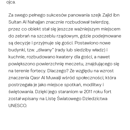
ojca.
Za swego pełnego sukcesów panowania szejk Zajid ibn
Sultan Al Nahajjan znacznie rozbudował twierdzę,
przez co obiekt stał się jeszcze ważniejszym miejscem
do zebrań na szczeblu rządowym, gdzie podejmowane
są decyzje i przyjmuje się gości. Postawiono nowe
budynki, tzw. „diwany” (rady lub siedziby władz) i
kuchnie, rozbudowano kwatery dla gości, a nawet
powiększono powierzchnię meczetu, znajdującego się
na terenie fortecy. Dlaczego? Ze względu na wzrost
znaczenia Qasr Al Muwaiji wśród społeczności, która
postrzegała je jako miejsce spotkań, modlitwy i
świętowania. Dzięki jego staraniom w 2011 roku fort
został wpisany na Listę Światowego Dziedzictwa
UNESCO.