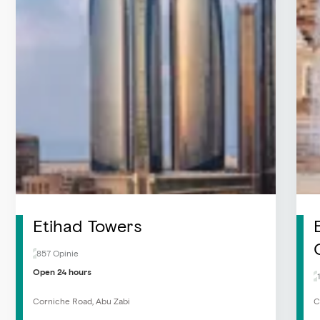
Etihad Towers
857 Opinie
Open 24 hours
Corniche Road, Abu Zabi
C