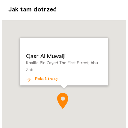
Jak tam dotrzeć
Name:
Qasr
Al
Muwaiji
Address:
Khalifa
Bin
Qasr Al Muwaiji
Zayed
Khalifa Bin Zayed The First Street, Abu
The
Zabi
First
Street,
Pokaż trasę
Abu
Zabi