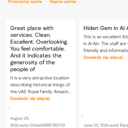
Przeczytaj opinie
Napisz opinię
Great place with
Hiden Gem in Al 
services. Clean.
This is an excellent lit
Excellent. Overlooking.
in Al Ain. The staff are very
You feel comfortable.
friendly and informati
And it indicates the
its very well maintain
Dowiedz się więcej
generosity of the
clean toilets and goo
people of
access etc. It doesn't take
It is a very attractive location
long to look...
describing historical things of
the UAE Royal Family. Amazing
to visit and to understand the
Dowiedz się więcej
Royal Family Life in the past
August 25,
2024
autor
Global38887180722
June 03, 2024
autor
Ranj