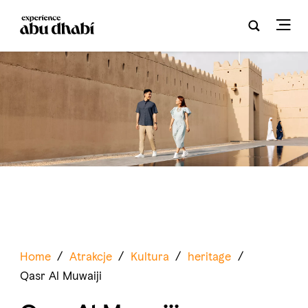
Home
/
Atrakcje
/
Kultura
/
heritage
/
Qasr Al Muwaiji