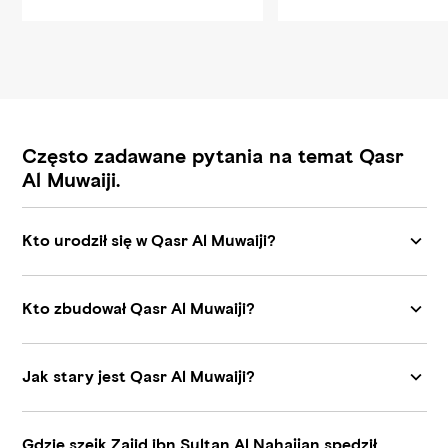
Często zadawane pytania na temat Qasr
Al Muwaiji.
Kto urodził się w Qasr Al Muwaiji?
Kto zbudował Qasr Al Muwaiji?
Jak stary jest Qasr Al Muwaiji?
Gdzie szejk Zajid ibn Sultan Al Nahajjan spędził