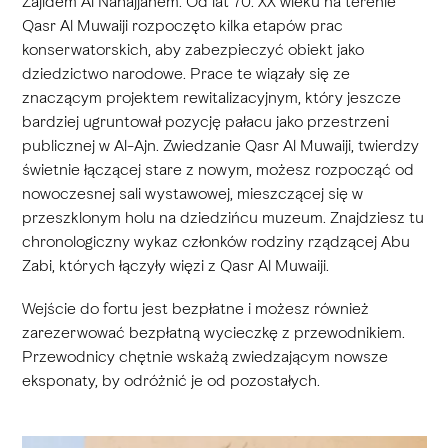
Zajidem Al Nahajjanem. Od lat 70. XX wieku na terenie
Qasr Al Muwaiji rozpoczęto kilka etapów prac
konserwatorskich, aby zabezpieczyć obiekt jako
dziedzictwo narodowe. Prace te wiązały się ze
znaczącym projektem rewitalizacyjnym, który jeszcze
bardziej ugruntował pozycję pałacu jako przestrzeni
publicznej w Al-Ajn. Zwiedzanie Qasr Al Muwaiji, twierdzy
świetnie łączącej stare z nowym, możesz rozpocząć od
nowoczesnej sali wystawowej, mieszczącej się w
przeszklonym holu na dziedzińcu muzeum. Znajdziesz tu
chronologiczny wykaz członków rodziny rządzącej Abu
Zabi, których łączyły więzi z Qasr Al Muwaiji.
Wejście do fortu jest bezpłatne i możesz również
zarezerwować bezpłatną wycieczkę z przewodnikiem.
Przewodnicy chętnie wskażą zwiedzającym nowsze
eksponaty, by odróżnić je od pozostałych.