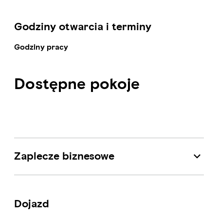
Godziny otwarcia i terminy
Godziny pracy
Dostępne pokoje
Pokoje jednoosobowe
Pokoje dwuosobowe
Apartament
1000-1200 AED
1000-1200 AED
2000-2500 AED
Zaplecze biznesowe
Dojazd