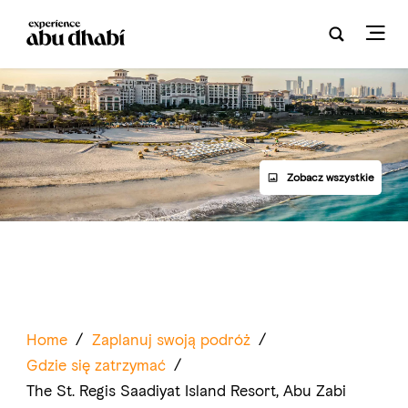
Zobacz wszystkie
Home
/
Zaplanuj swoją podróż
/
Gdzie się zatrzymać
/
The St. Regis Saadiyat Island Resort, Abu Zabi