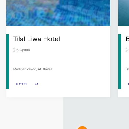
Tilal Liwa Hotel
B
2K Opinie
7
Madinat Zayed, Al Dhafra
Be
HOTEL
HOTEL
TELEWIZJA KABLOWA/SATELITARNA
+1