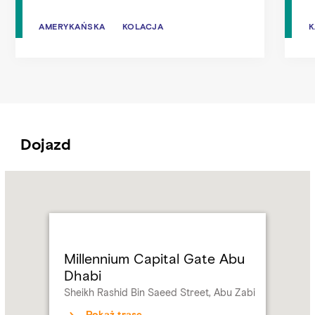
AMERYKAŃSKA
AMERYKAŃSKA
KOLACJA
KOLACJA
K
K
Dojazd
Name:
Millennium
Capital
Gate
Abu
Dhabi
Millennium Capital Gate Abu
Address:
Sheikh
Dhabi
Rashid
Sheikh Rashid Bin Saeed Street, Abu Zabi
Bin
Saeed
Pokaż trasę