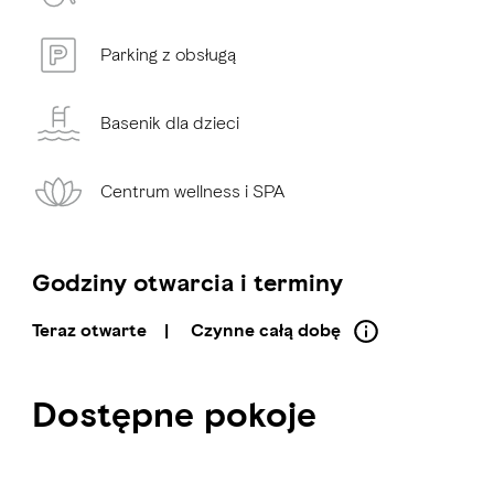
Parking z obsługą
Basenik dla dzieci
Centrum wellness i SPA
Godziny otwarcia i terminy
Teraz otwarte
|
Czynne całą dobę
Dostępne pokoje
Pokój jednoosobowy
Pokój dwuosobowy
Apartament
800-1000 AED
800-1000 AED