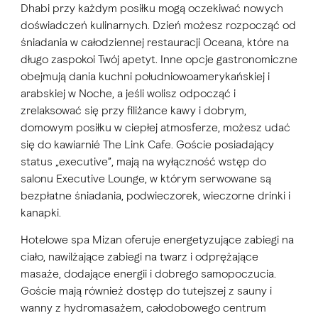
Dhabi przy każdym posiłku mogą oczekiwać nowych
doświadczeń kulinarnych. Dzień możesz rozpocząć od
śniadania w całodziennej restauracji Oceana, które na
długo zaspokoi Twój apetyt. Inne opcje gastronomiczne
obejmują dania kuchni południowoamerykańskiej i
arabskiej w Noche, a jeśli wolisz odpocząć i
zrelaksować się przy filiżance kawy i dobrym,
domowym posiłku w ciepłej atmosferze, możesz udać
się do
kawiarnié
The Link Cafe. Goście posiadający
status „executive”, mają na wyłączność wstęp do
salonu Executive Lounge, w którym serwowane są
bezpłatne śniadania, podwieczorek, wieczorne drinki i
kanapki.
Hotelowe spa Mizan oferuje energetyzujące zabiegi na
ciało, nawilżające zabiegi na twarz i odprężające
masaże, dodające energii i dobrego samopoczucia.
Goście mają również dostęp do tutejszej z sauny i
wanny z hydromasażem, całodobowego centrum