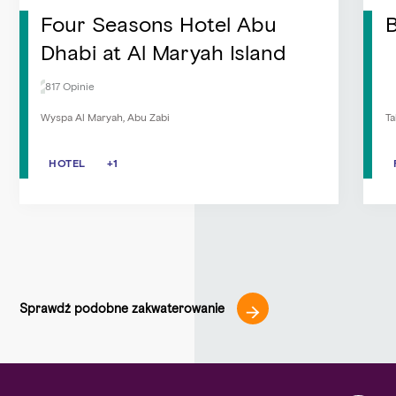
Four Seasons Hotel Abu
B
Dhabi at Al Maryah Island
817 Opinie
Wyspa Al Maryah, Abu Zabi
Ta
HOTEL
HOTEL
TELEWIZJA KABLOWA/SATELITARNA
+1
Sprawdź podobne zakwaterowanie