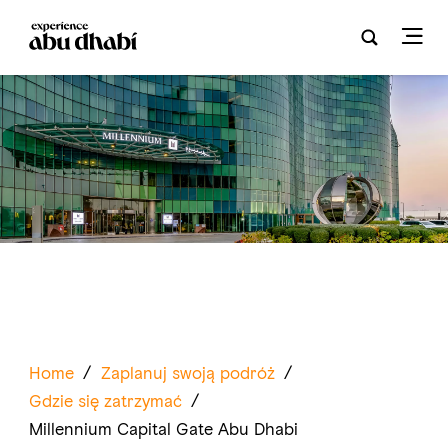
Home
/
Zaplanuj swoją podróż
/
Gdzie się zatrzymać
/
Millennium Capital Gate Abu Dhabi