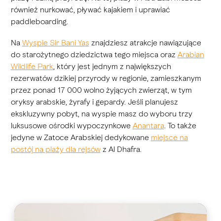
również nurkować, pływać kajakiem i uprawiać
paddleboarding.
Na
Wyspie Sir Bani Yas
znajdziesz atrakcje nawiązujące
do starożytnego dziedzictwa tego miejsca oraz
Arabian
Wildlife Park
, który jest jednym z największych
rezerwatów dzikiej przyrody w regionie, zamieszkanym
przez ponad 17 000 wolno żyjących zwierząt, w tym
oryksy arabskie, żyrafy i gepardy. Jeśli planujesz
ekskluzywny pobyt, na wyspie masz do wyboru trzy
luksusowe ośrodki wypoczynkowe
Anantara
. To także
jedyne w Zatoce Arabskiej dedykowane
miejsce na
postój na plaży dla rejsów
z Al Dhafra.