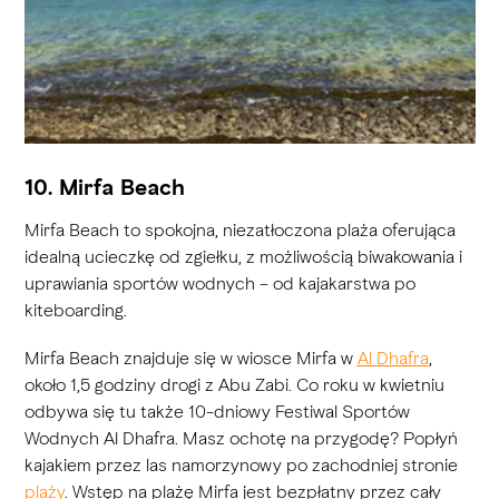
10. Mirfa Beach
Mirfa Beach to spokojna, niezatłoczona plaża oferująca
idealną ucieczkę od zgiełku, z możliwością biwakowania i
uprawiania sportów wodnych – od kajakarstwa po
kiteboarding.
Mirfa Beach znajduje się w wiosce Mirfa w
Al Dhafra
,
około 1,5 godziny drogi z Abu Zabi. Co roku w kwietniu
odbywa się tu także 10-dniowy Festiwal Sportów
Wodnych Al Dhafra. Masz ochotę na przygodę? Popłyń
kajakiem przez las namorzynowy po zachodniej stronie
plaży
. Wstęp na plażę Mirfa jest bezpłatny przez cały