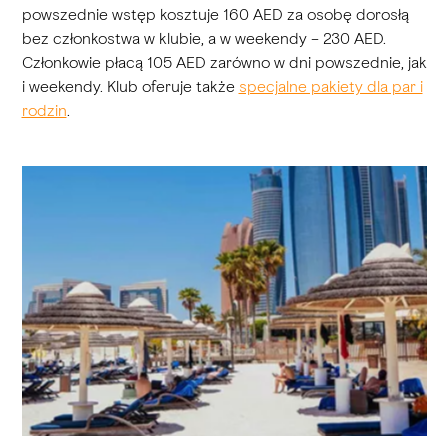
powszednie wstęp kosztuje 160 AED za osobę dorosłą
bez członkostwa w klubie, a w weekendy – 230 AED.
Członkowie płacą 105 AED zarówno w dni powszednie, jak
i weekendy. Klub oferuje także
specjalne pakiety dla par i
rodzin
.