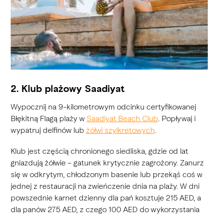
2. Klub plażowy Saadiyat
Wypocznij na 9-kilometrowym odcinku certyfikowanej
Błękitną Flagą plaży w
Saadiyat Beach Club
. Popływaj i
wypatruj delfinów lub
żółwi szylkretowych
.
Klub jest częścią chronionego siedliska, gdzie od lat
gniazdują żółwie – gatunek krytycznie zagrożony. Zanurz
się w odkrytym, chłodzonym basenie lub przekąś coś w
jednej z restauracji na zwieńczenie dnia na plaży. W dni
powszednie karnet dzienny dla pań kosztuje 215 AED, a
dla panów 275 AED, z czego 100 AED do wykorzystania