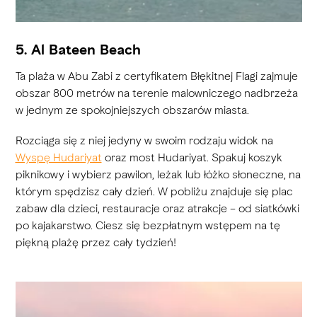
5. Al Bateen Beach
Ta plaża w Abu Zabi z certyfikatem Błękitnej Flagi zajmuje
obszar 800 metrów na terenie malowniczego nadbrzeża
w jednym ze spokojniejszych obszarów miasta.
Rozciąga się z niej jedyny w swoim rodzaju widok na
Wyspę Hudariyat
oraz most Hudariyat. Spakuj koszyk
piknikowy i wybierz pawilon, leżak lub łóżko słoneczne, na
którym spędzisz cały dzień. W pobliżu znajduje się plac
zabaw dla dzieci, restauracje oraz atrakcje – od siatkówki
po kajakarstwo. Ciesz się bezpłatnym wstępem na tę
piękną plażę przez cały tydzień!