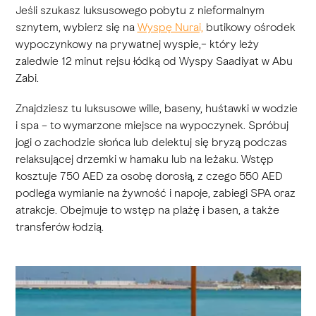
Jeśli szukasz luksusowego pobytu z nieformalnym
sznytem, wybierz się na
Wyspę Nurai,
butikowy ośrodek
wypoczynkowy na prywatnej wyspie,− który leży
zaledwie 12 minut rejsu łódką od Wyspy Saadiyat w Abu
Zabi.
Znajdziesz tu luksusowe wille, baseny, huśtawki w wodzie
i spa – to wymarzone miejsce na wypoczynek. Spróbuj
jogi o zachodzie słońca lub delektuj się bryzą podczas
relaksującej drzemki w hamaku lub na leżaku. Wstęp
kosztuje 750 AED za osobę dorosłą, z czego 550 AED
podlega wymianie na żywność i napoje, zabiegi SPA oraz
atrakcje. Obejmuje to wstęp na plażę i basen, a także
transferów łodzią.