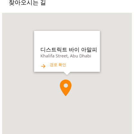
찾아오시는 길
Name:
디
스
트
릭
트
디스트릭트 바이 아말피
바
Khalifa Street, Abu Dhabi
이
경로 확인
아
말
피
Address:
Khalifa
Street,
Abu
Dhabi