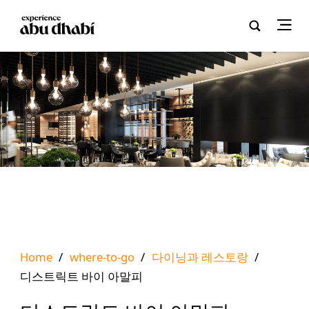
Home
/
where-to-go
/
다이닝과 레스토랑
/
디스트릭트 바이 아말피