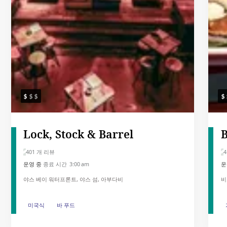
Lock, Stock & Barrel
401 개 리뷰
4
운영 중
종료 시간 3:00 am
운
야스 베이 워터프론트, 야스 섬, 아부다비
비
미국식
미국식
바 푸드
바 푸드