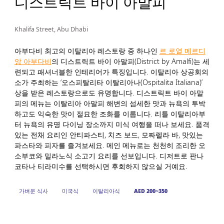
디스트릭트 바이 아말피
Khalifa Street, Abu Dhabi
아부다비 최고의 이탈리아 레스토랑 중 하나인
르 로열 메르디
앙 아부다비
의 디스트릭트 바이 아말피(District by Amalfi)는 세
련되고 패셔너블한 인테리어가 특징입니다. 이탈리아 상공회의
소가 주최하는 ‘오스피탈리타 이탈리아나(Ospitalita Italiana)’
상을 받은 레스토랑으로도 유명합니다. 디스트릭트 바이 아말
피의 메뉴는 이탈리아 아말피 해변의 섬세한 맛과 뉴욕의 투박
하고도 익숙한 맛이 절묘한 조화를 이룹니다. 리틀 이탈리아부
터 뉴욕의 유명 다이닝 장소까지 미식 여행을 떠나 보세요. 품격
있는 전채 요리인 안티파스티, 치즈 보드, 모짜렐라 바, 맛있는
파스타와 피자를 즐겨보세요. 메인 메뉴로는 천천히 조리한 오
소부코와 밀라노식 소고기 요리를 선보입니다. 디저트로 판나
코타나 티라미수를 선택하시면 후회하지 않으실 거예요.
가벼운 식사
미국식
이탈리아식
AED 200~350