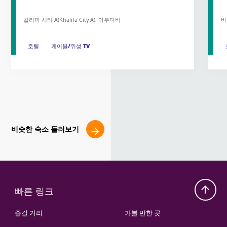
칼리파 시티 A(Khalifa City A), 아부다비
바
호텔
호텔
케이블/위성 TV
케이블/위성 TV
비슷한 숙소 둘러보기
빠른 링크
즐길 거리
가볼 만한 곳