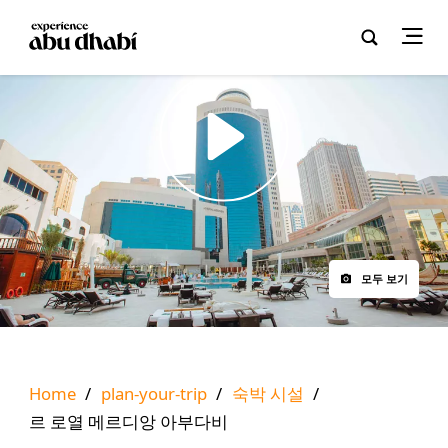
Play
모두 보기
Home
/
plan-your-trip
/
숙박 시설
/
르 로열 메르디앙 아부다비