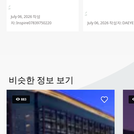
장도 깨끗하고 편의시설도
니다. 마지막으로 방 컨
상 최고로 유지시켜준 na
July 06, 2026
작성
도 정말 감사합니다. 다
자:
Inspire07839750220
July 06, 2026
작성자:
DAEYE
올게요
비슷한 정보 보기
883