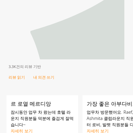
3.3K건의 리뷰 기반
리뷰 읽기
내 의견 쓰기
르 로열 메르디앙
가장 좋은 아부다
잠시동안 업무 차 왔는데 호텔 라
업무차 방문했어요. Raef, 
운지 직원분들 덕분에 즐겁게 잘먹
Ashmita 클럽라운지 
습니다~
터 로비, 발렛 직원분들 
자세히 보기
고 정말 편하게 있었습니
자세히 보기