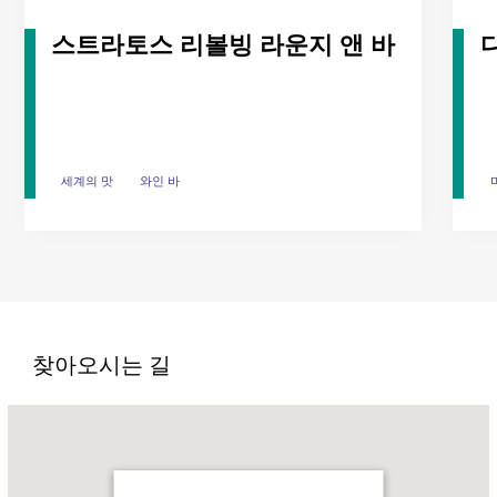
스트라토스 리볼빙 라운지 앤 바
세계의 맛
세계의 맛
와인 바
와인 바
찾아오시는 길
Name:
르
로
열