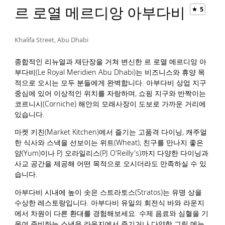
르 로열 메르디앙 아부다비
5
Khalifa Street, Abu Dhabi
종합적인 리뉴얼과 재단장을 거쳐 변신한 르 로열 메르디앙 아
부다비(Le Royal Meridien Abu Dhabi)는 비즈니스와 휴양 목
적으로 오시는 모두 분들에게 완벽합니다. 아부다비 상업 지구
중심에 있어 이상적인 위치를 자랑하며, 쇼핑 지구와 반짝이는
코르니시(Corniche) 해안의 모래사장이 도보로 가까운 거리에
있습니다.
마켓 키친(Market Kitchen)에서 즐기는 고품격 다이닝, 캐주얼
한 식사와 스낵을 선보이는 위트(Wheat), 친구를 만나지 좋은
얌(Yum)이나 PJ 오라일리스(PJ O'Reilly's)까지 다양한 다이닝과
사교 공간을 제공해 어떤 목적으로 오시더라도 만족하실 수 있
습니다.
아부다비 시내에 높이 솟은 스트라토스(Stratos)는 유명 상을
수상한 레스토랑입니다. 아부다비 유일의 회전식 바와 라운지
에서 차원이 다른 환대를 경험해보세요. 수제 음료와 심혈을 기
울여 준비하는 스낵을 라운지에서 즐기거나 다양한 그릴 메뉴