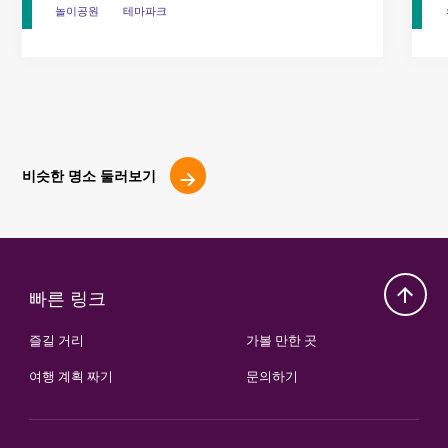
놀이공원
놀이공원
테마파크
테마파크
비슷한 명소 둘러보기
빠른 링크
즐길 거리
가볼 만한 곳
여행 계획 짜기
문의하기