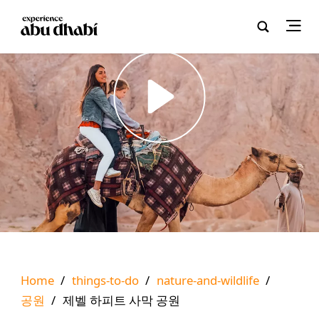
Play
Home
/
things-to-do
/
nature-and-wildlife
/
공원
/
제벨 하피트 사막 공원