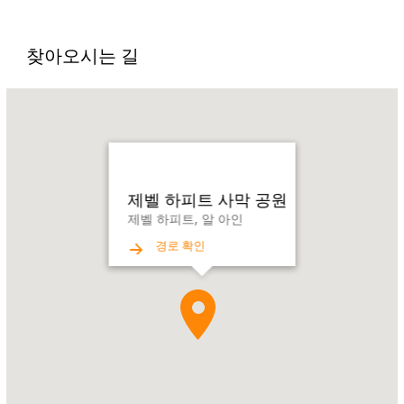
찾아오시는 길
Name:
제
벨
하
피
트
제벨 하피트 사막 공원
사
제벨 하피트, 알 아인
막
경로 확인
공
원
Address:
제
벨
하
피
트,
알