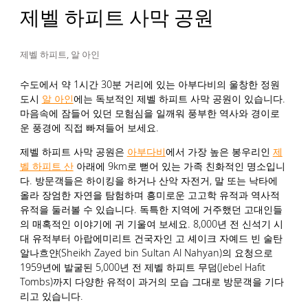
제벨 하피트 사막 공원
제벨 하피트, 알 아인
수도에서 약 1시간 30분 거리에 있는 아부다비의 울창한 정원
도시
알 아인
에는 독보적인 제벨 하피트 사막 공원이 있습니다.
마음속에 잠들어 있던 모험심을 일깨워 풍부한 역사와 경이로
운 풍경에 직접 빠져들어 보세요.
제벨 하피트 사막 공원은
아부다비
에서 가장 높은 봉우리인
제
벨 하피트 산
아래에 9km로 뻗어 있는 가족 친화적인 명소입니
다. 방문객들은 하이킹을 하거나 산악 자전거, 말 또는 낙타에
올라 장엄한 자연을 탐험하며 흥미로운 고고학 유적과 역사적
유적을 둘러볼 수 있습니다. 독특한 지역에 거주했던 고대인들
의 매혹적인 이야기에 귀 기울여 보세요. 8,000년 전 신석기 시
대 유적부터 아랍에미리트 건국자인 고 셰이크 자예드 빈 술탄
알나흐얀(Sheikh Zayed bin Sultan Al Nahyan)의 요청으로
1959년에 발굴된 5,000년 전 제벨 하피트 무덤(Jebel Hafit
Tombs)까지 다양한 유적이 과거의 모습 그대로 방문객을 기다
리고 있습니다.