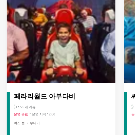
페라리월드 아부다비
17.5K 개 리뷰
운영 종료
운영 시작 12:00
운
야스 섬, 아부다비