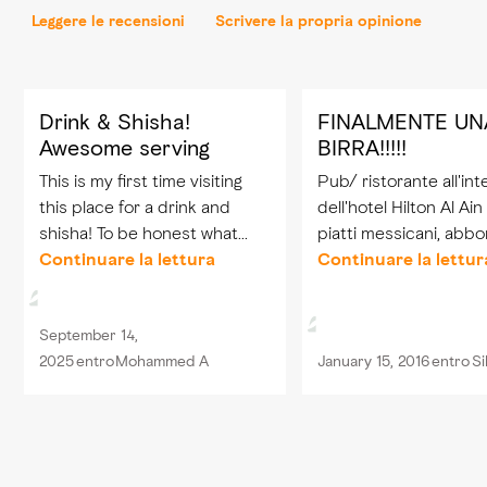
Leggere le recensioni
Scrivere la propria opinione
Drink & Shisha!
FINALMENTE UN
Awesome serving
BIRRA!!!!!
This is my first time visiting
Pub/ ristorante all'int
this place for a drink and
dell'hotel Hilton Al Ain
shisha! To be honest what
piatti messicani, abbo
made me think about coming
Continuare la lettura
ottimi, accompagnati
Continuare la lettur
back is mainly the bar tender
finalmente con una b
ElHabib! But the whole
birra. Personale molto
September 14,
experience was good for
professionale, prezzi n
2025
entro
Mohammed A
January 15, 2016
entro
Si
sure.
media.