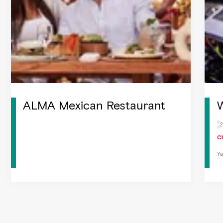
ALMA Mexican Restaurant
2
C
Ya