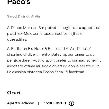
Paco's
Sarooj District, Al Ain
Al Paco's Mexican Bar potrete scegliere tra appetitosi
piatti Tex-Mex, come tacos, nachos, fajitas e
quesadillas.
Al Radisson Blu Hotel & Resort ad Al Ain, Paco’s è
sinonimo di divertimento. Datevi appuntamento qui
per guardare il vostro sport preferito sui maxi schermi,
ascoltare ottima musica o divertirvi con le serate quiz.
La classica bistecca Paco's Steak è favolosa!
Orari
Aperto adesso
|
15:00–02:00