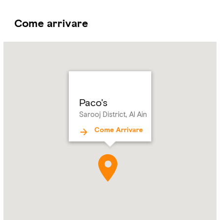
Come arrivare
Name:
Paco's
Address:
Sarooj
District,
Al
Ain
Paco's
Sarooj District, Al Ain
Come Arrivare