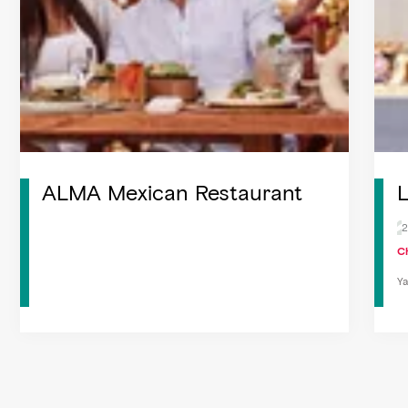
ALMA Mexican Restaurant
L
2
C
Ya