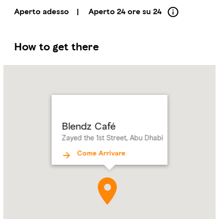
Aperto adesso
|
Aperto 24 ore su 24
How to get there
Name:
Blendz
Café
Address:
Zayed
the
1st
Blendz Café
Street,
Zayed the 1st Street, Abu Dhabi
Abu
Dhabi
Come Arrivare