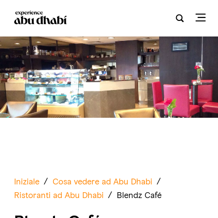
Iniziale
/
Cosa vedere ad Abu Dhabi
/
Ristoranti ad Abu Dhabi
/
Blendz Café