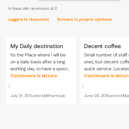
In base alle recensioni di 2
Leggere le recensioni
Scrivere la propria opinione
My Daily destination
Decent coffee
Its the Place where i will be
Small number of staff 
on a daily basis after a long
one), but decent coff
working day, to have a special
quick service. Located on the
coffee in a quit environment
Continuare la lettura
Ground Floor, but tu
Continuare la lettur
with an expert crew of
away behind the lifts.
service in Blendz Lobby Cafe.
July 31, 2014
entro
MKharnoub
June 06, 2016
entro
Mik