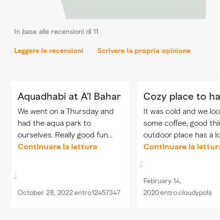
In base alle recensioni di 11
Leggere le recensioni
Scrivere la propria opinione
Aquadhabi at A’l Bahar
Cozy place to h
We went on a Thursday and
It was cold and we lo
had the aqua park to
some coffee, good thi
ourselves. Really good fun
outdoor place has a lo
and the nicest lifeguards
Continuare la lettura
offer. It is by the beac
Continuare la lettur
ever. Helpful, kept an eye on
view of high rise build
us but were not intrusive at
only downside is that
February 14,
all. Our children loved being
are shops that are
October 28, 2022
entro
12457347
2020
entro
cloudypola
rowed in