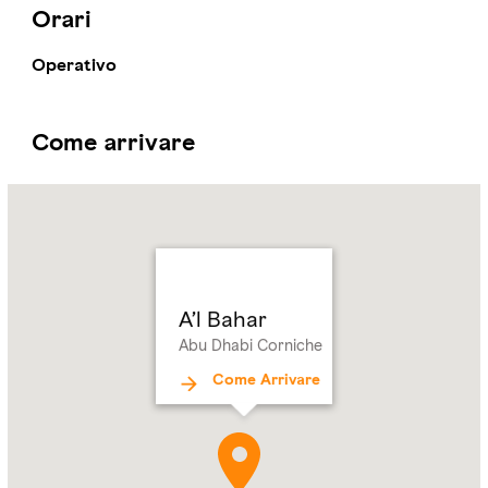
Orari
Operativo
Come arrivare
Name:
A’l
Bahar
Address:
Abu
Dhabi
Corniche
A’l Bahar
Abu Dhabi Corniche
Come Arrivare