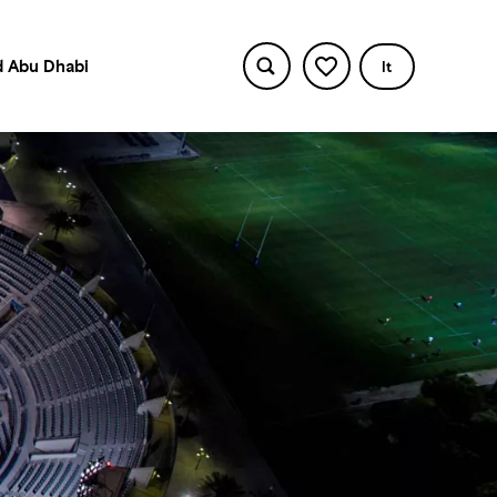
 Abu Dhabi
It