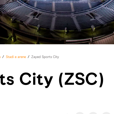
n
/
Stadi e arene
/
Zayed Sports City
ts City (ZSC)