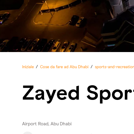
Iniziale
/
Cose da fare ad Abu Dhabi
/
sports-and-recreatio
Zayed Spor
Airport Road, Abu Dhabi